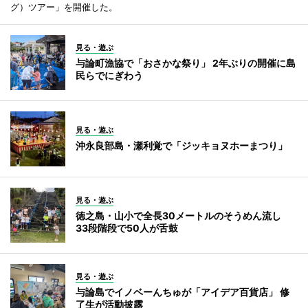
グ）ツアー」を開催した。
見る・遊ぶ
与論町漁協で「おさかな祭り」 2年ぶりの開催に島
民らでにぎわう
見る・遊ぶ
沖永良部島・瀬利覚で「ジッキョヌホーまつり」
見る・遊ぶ
徳之島・山小で全長30メートルのそうめん流し
33段階段で50人が舌鼓
見る・遊ぶ
与論島でイノベーんちゅが「アイデア百貨店」 修
了生が活動披露