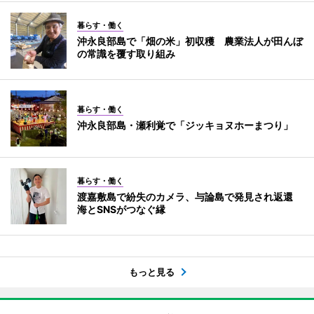
暮らす・働く
沖永良部島で「畑の米」初収穫 農業法人が田んぼ
の常識を覆す取り組み
暮らす・働く
沖永良部島・瀬利覚で「ジッキョヌホーまつり」
暮らす・働く
渡嘉敷島で紛失のカメラ、与論島で発見され返還
海とSNSがつなぐ縁
もっと見る