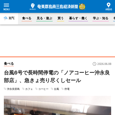
31°C
食べる
見る・遊ぶ
買う
暮らす・働く
学ぶ・知る
食べる
2026.06.08
台風6号で長時間停電の「ノアコーヒー沖永良
部店」、急きょ売り尽くしセール
沖永良部島
カフェ
コーヒー
台風
停電