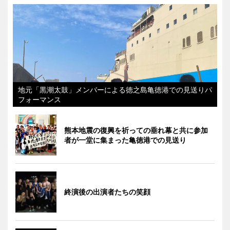
地元「黒潮太鼓」メンバーによる徳之島亀徳港での見送りパ
フォーマンス
熊本地震の復興を祈っての垂れ幕と共に参加
者が一堂に集まった亀徳港での見送り
終演後の出演者たちの笑顔