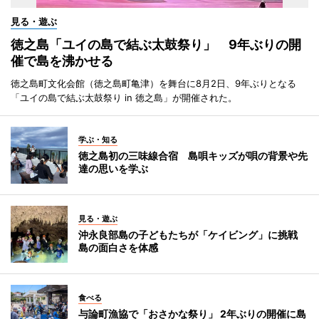
見る・遊ぶ
徳之島「ユイの島で結ぶ太鼓祭り」 9年ぶりの開
催で島を沸かせる
徳之島町文化会館（徳之島町亀津）を舞台に8月2日、9年ぶりとなる
「ユイの島で結ぶ太鼓祭り in 徳之島」が開催された。
学ぶ・知る
徳之島初の三味線合宿 島唄キッズが唄の背景や先
達の思いを学ぶ
見る・遊ぶ
沖永良部島の子どもたちが「ケイビング」に挑戦
島の面白さを体感
食べる
与論町漁協で「おさかな祭り」 2年ぶりの開催に島