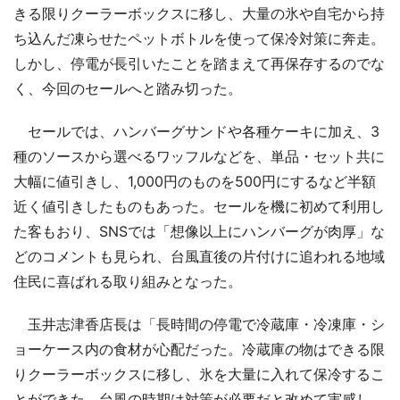
きる限りクーラーボックスに移し、大量の氷や自宅から持
ち込んだ凍らせたペットボトルを使って保冷対策に奔走。
しかし、停電が長引いたことを踏まえて再保存するのでな
く、今回のセールへと踏み切った。
セールでは、ハンバーグサンドや各種ケーキに加え、3
種のソースから選べるワッフルなどを、単品・セット共に
大幅に値引きし、1,000円のものを500円にするなど半額
近く値引きしたものもあった。セールを機に初めて利用し
た客もおり、SNSでは「想像以上にハンバーグが肉厚」な
どのコメントも見られ、台風直後の片付けに追われる地域
住民に喜ばれる取り組みとなった。
玉井志津香店長は「長時間の停電で冷蔵庫・冷凍庫・シ
ョーケース内の食材が心配だった。冷蔵庫の物はできる限
りクーラーボックスに移し、氷を大量に入れて保冷するこ
とができた。台風の時期は対策が必要だと改めて実感し