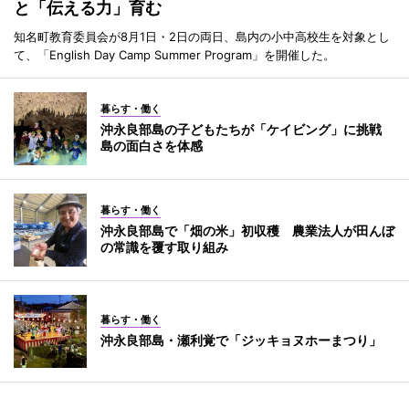
と「伝える力」育む
知名町教育委員会が8月1日・2日の両日、島内の小中高校生を対象とし
て、「English Day Camp Summer Program」を開催した。
暮らす・働く
沖永良部島の子どもたちが「ケイビング」に挑戦
島の面白さを体感
暮らす・働く
沖永良部島で「畑の米」初収穫 農業法人が田んぼ
の常識を覆す取り組み
暮らす・働く
沖永良部島・瀬利覚で「ジッキョヌホーまつり」