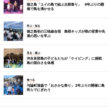
徳之島「ユイの島で結ぶ太鼓祭り」 9年ぶりの開
催で島を沸かせる
学ぶ・知る
徳之島初の三味線合宿 島唄キッズが唄の背景や先
達の思いを学ぶ
見る・遊ぶ
沖永良部島の子どもたちが「ケイビング」に挑戦
島の面白さを体感
食べる
与論町漁協で「おさかな祭り」 2年ぶりの開催に島
民らでにぎわう