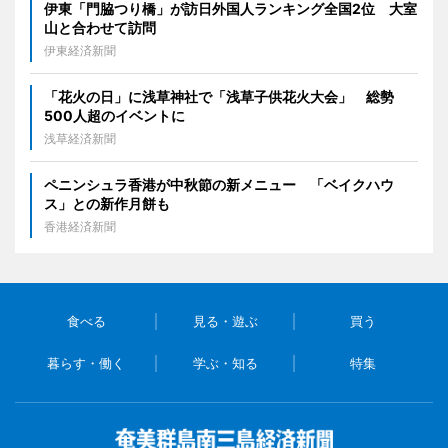
伊東「門脇つり橋」が訪日外国人ランキング全国2位 大室
山と合わせて訪問
伊東経済新聞
「花火の日」に浅草神社で「浅草子供花火大会」 総勢
500人超のイベントに
浅草経済新聞
ペニンシュラ香港が中秋節の新メニュー 「ベイクハウ
ス」との新作月餅も
香港経済新聞
食べる
見る・遊ぶ
買う
暮らす・働く
学ぶ・知る
特集