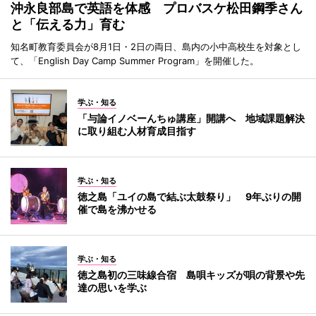
沖永良部島で英語を体感 プロバスケ松田鋼季さん
と「伝える力」育む
知名町教育委員会が8月1日・2日の両日、島内の小中高校生を対象とし
て、「English Day Camp Summer Program」を開催した。
学ぶ・知る
「与論イノベーんちゅ講座」開講へ 地域課題解決
に取り組む人材育成目指す
学ぶ・知る
徳之島「ユイの島で結ぶ太鼓祭り」 9年ぶりの開
催で島を沸かせる
学ぶ・知る
徳之島初の三味線合宿 島唄キッズが唄の背景や先
達の思いを学ぶ