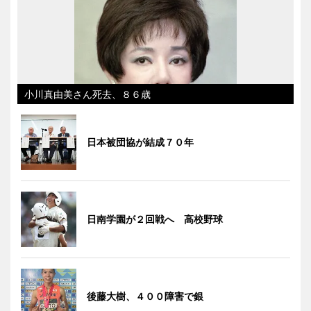
小川真由美さん死去、８６歳
日本被団協が結成７０年
日南学園が２回戦へ 高校野球
後藤大樹、４００障害で銀