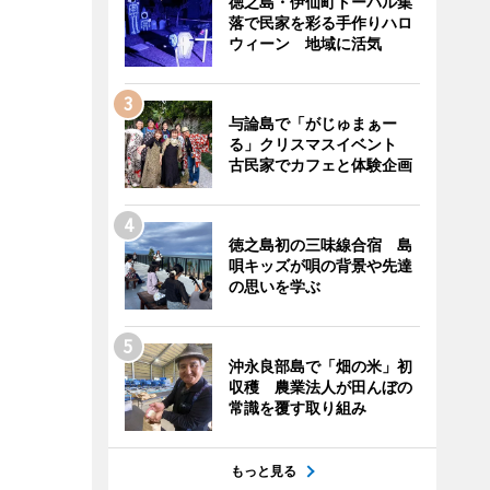
徳之島・伊仙町トーバル集
落で民家を彩る手作りハロ
ウィーン 地域に活気
与論島で「がじゅまぁー
る」クリスマスイベント
古民家でカフェと体験企画
徳之島初の三味線合宿 島
唄キッズが唄の背景や先達
の思いを学ぶ
沖永良部島で「畑の米」初
収穫 農業法人が田んぼの
常識を覆す取り組み
もっと見る