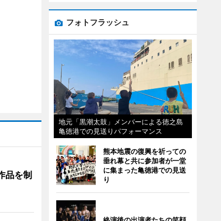
フォトフラッシュ
地元「黒潮太鼓」メンバーによる徳之島
亀徳港での見送りパフォーマンス
熊本地震の復興を祈っての
垂れ幕と共に参加者が一堂
に集まった亀徳港での見送
作品を制
り
終演後の出演者たちの笑顔