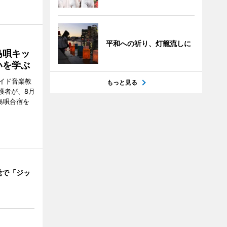
平和への祈り、灯籠流しに
島唄キッ
いを学ぶ
イド音楽教
もっと見る
護者が、8月
島唄合宿を
覚で「ジッ
」