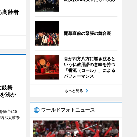
る高齢者
開幕直前の緊張の舞台裏
音が四方八方に響き渡ると
いう仏教用語の意味を持つ
「響流（コール）」による
パフォーマンス
太鼓祭
もっと見る
を沸か
ワールドフォトニュース
を舞台に8
で結ぶ太鼓祭