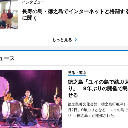
インタビュー
長寿の島・徳之島でインターネットと格闘す
に聞く
もっと見る
ュース
見る・遊ぶ
徳之島「ユイの島で結ぶ
り」 9年ぶりの開催で島
せる
徳之島町文化会館（徳之島町亀津）
月2日、9年ぶりとなる「ユイの島
り in 徳之島」が開催された。