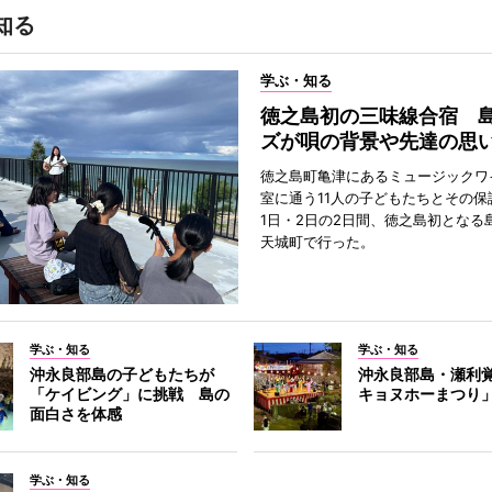
知る
学ぶ・知る
徳之島初の三味線合宿 
ズが唄の背景や先達の思
徳之島町亀津にあるミュージックワ
室に通う11人の子どもたちとその保
1日・2日の2日間、徳之島初となる
天城町で行った。
学ぶ・知る
学ぶ・知る
沖永良部島の子どもたちが
沖永良部島・瀬利
「ケイビング」に挑戦 島の
キョヌホーまつり
面白さを体感
学ぶ・知る