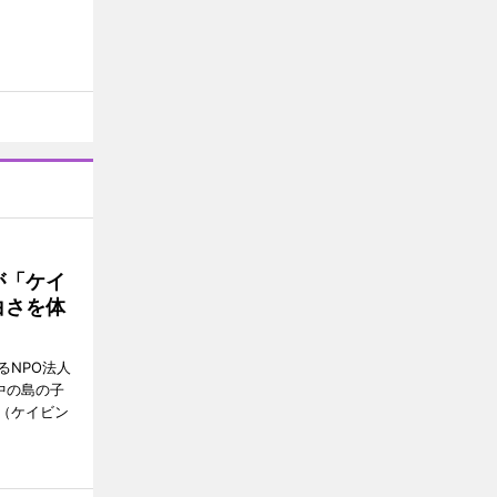
が「ケイ
白さを体
るNPO法人
中の島の子
（ケイビン