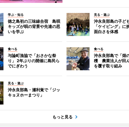
学ぶ・知る
見る・遊ぶ
徳之島初の三味線合宿 島唄
沖永良部島の子ど
キッズが唄の背景や先達の思
「ケイビング」に
いを学ぶ
面白さを体感
食べる
食べる
与論町漁協で「おさかな祭
沖永良部島で「畑
り」 2年ぶりの開催に島民ら
穫 農業法人が田
でにぎわう
を覆す取り組み
見る・遊ぶ
沖永良部島・瀬利覚で「ジッ
キョヌホーまつり」
もっと見る