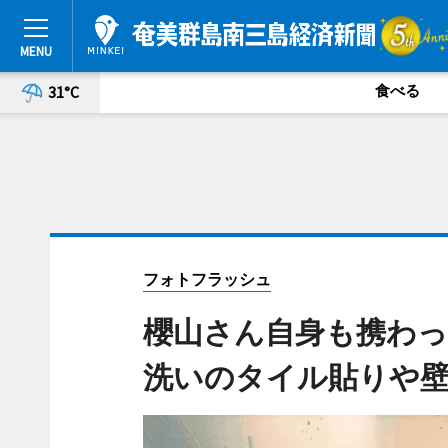
食べる
31°C
フォトフラッシュ
櫻山さん自身も携わ
洗いのタイル貼りや