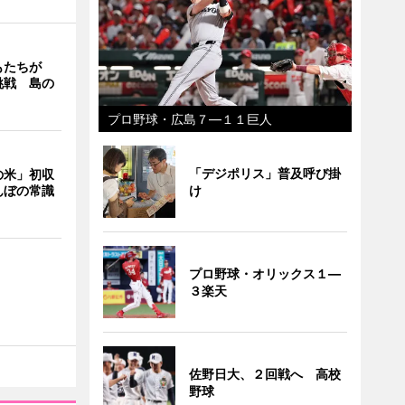
もたちが
挑戦 島の
プロ野球・広島７―１１巨人
「デジポリス」普及呼び掛
の米」初収
け
んぼの常識
プロ野球・オリックス１―
３楽天
佐野日大、２回戦へ 高校
野球