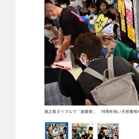
徳之島ダイマルで「創業祭」 74周年祝い天然養殖