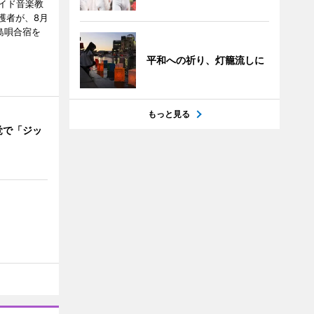
イド音楽教
護者が、8月
島唄合宿を
平和への祈り、灯籠流しに
もっと見る
覚で「ジッ
」