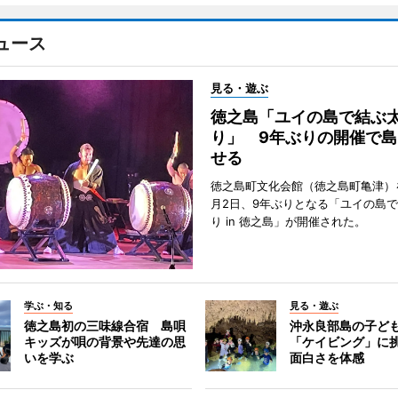
ュース
見る・遊ぶ
徳之島「ユイの島で結ぶ
り」 9年ぶりの開催で島
せる
徳之島町文化会館（徳之島町亀津）
月2日、9年ぶりとなる「ユイの島
り in 徳之島」が開催された。
学ぶ・知る
見る・遊ぶ
徳之島初の三味線合宿 島唄
沖永良部島の子ど
キッズが唄の背景や先達の思
「ケイビング」に
いを学ぶ
面白さを体感