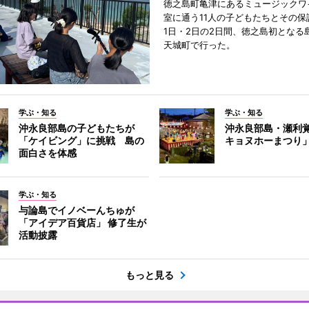
徳之島町亀津にあるミュージックワ
室に通う11人の子どもたちとその保
1日・2日の2日間、徳之島初となる
天城町で行った。
学ぶ・知る
学ぶ・知る
沖永良部島の子どもたちが
沖永良部島・瀬利
「ケイビング」に挑戦 島の
キョヌホーまつり
面白さを体感
学ぶ・知る
与論島でイノベーんちゅが
「アイデア百貨店」 修了生が
活動披露
もっと見る