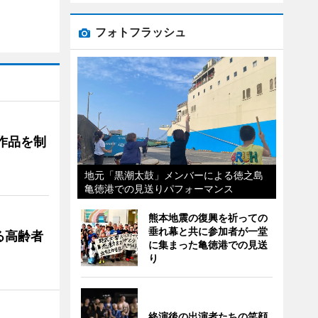
フォトフラッシュ
作品を制
地元「黒潮太鼓」メンバーによる徳之島
亀徳港での見送りパフォーマンス
熊本地震の復興を祈っての
垂れ幕と共に参加者が一堂
る高齢者
に集まった亀徳港での見送
り
終演後の出演者たちの笑顔