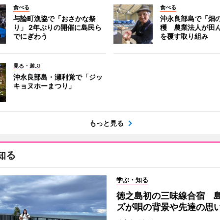
食べる
食べる
与論町漁協で「おさかな祭
沖永良部島で「畑
り」 2年ぶりの開催に島民ら
穫 農業法人が田
でにぎわう
を覆す取り組み
見る・遊ぶ
沖永良部島・瀬利覚で「ジッ
キョヌホーまつり」
もっと見る
知る
学ぶ・知る
徳之島初の三味線合宿 
ズが唄の背景や先達の思