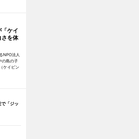
が「ケイ
白さを体
るNPO法人
中の島の子
（ケイビン
覚で「ジッ
」