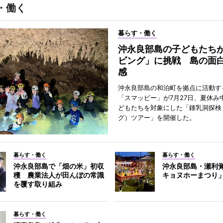
・働く
暮らす・働く
沖永良部島の子どもたち
ビング」に挑戦 島の面
感
沖永良部島の和泊町を拠点に活動す
「スマッピー」が7月27日、夏休み
どもたちを対象にした「鍾乳洞探検
グ）ツアー」を開催した。
暮らす・働く
暮らす・働く
沖永良部島で「畑の米」初収
沖永良部島・瀬利
穫 農業法人が田んぼの常識
キョヌホーまつり
を覆す取り組み
暮らす・働く