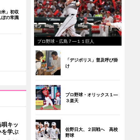
の米」初収
んぼの常識
プロ野球・広島７―１１巨人
「デジポリス」普及呼び掛
け
プロ野球・オリックス１―
３楽天
島唄キッ
佐野日大、２回戦へ 高校
いを学ぶ
野球