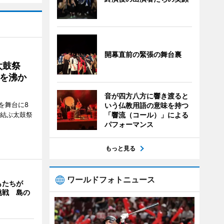
開幕直前の緊張の舞台裏
太鼓祭
を沸か
音が四方八方に響き渡ると
を舞台に8
いう仏教用語の意味を持つ
「響流（コール）」による
で結ぶ太鼓祭
パフォーマンス
もっと見る
ワールドフォトニュース
もたちが
挑戦 島の