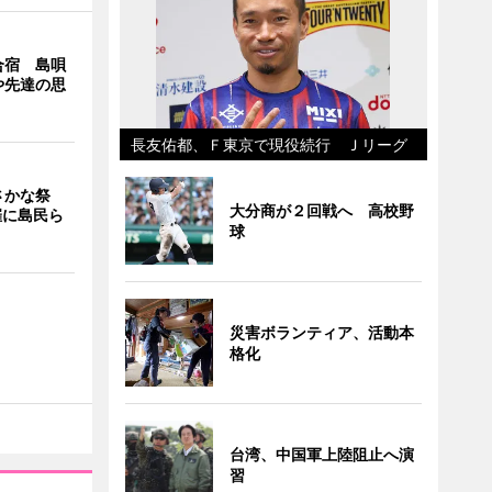
合宿 島唄
や先達の思
長友佑都、Ｆ東京で現役続行 Ｊリーグ
さかな祭
大分商が２回戦へ 高校野
催に島民ら
球
災害ボランティア、活動本
格化
台湾、中国軍上陸阻止へ演
習