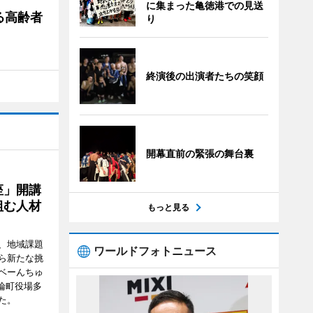
に集まった亀徳港での見送
る高齢者
り
終演後の出演者たちの笑顔
開幕直前の緊張の舞台裏
座」開講
組む人材
もっと見る
、地域課題
ワールドフォトニュース
ら新たな挑
ベーんちゅ
論町役場多
た。