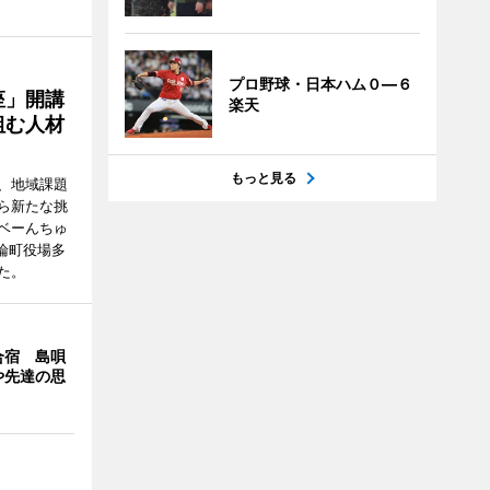
プロ野球・日本ハム０―６
座」開講
楽天
組む人材
もっと見る
、地域課題
ら新たな挑
ベーんちゅ
論町役場多
た。
合宿 島唄
や先達の思