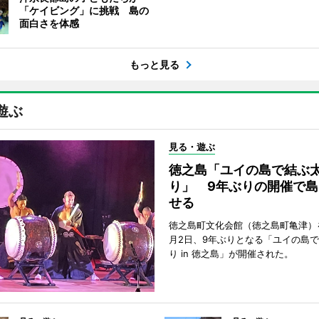
「ケイビング」に挑戦 島の
面白さを体感
もっと見る
遊ぶ
見る・遊ぶ
徳之島「ユイの島で結ぶ
り」 9年ぶりの開催で島
せる
徳之島町文化会館（徳之島町亀津）
月2日、9年ぶりとなる「ユイの島
り in 徳之島」が開催された。