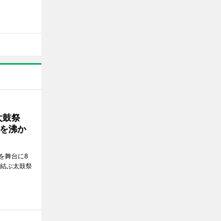
太鼓祭
を沸か
を舞台に8
で結ぶ太鼓祭