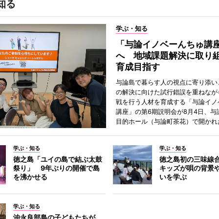
知る
学ぶ・知る
「与論イノベーんちゅ講
へ 地域課題解決に取り
育成目指す
与論島で暮らす人の視点に寄り添い
の解決に向けた試行錯誤を重ねなが
戦を行う人材を育成する「与論イノ
講座」の第6期説明会が8月4日、与
目的ホール（与論町茶花）で開かれ
学ぶ・知る
学ぶ・知る
徳之島「ユイの島で結ぶ太鼓
徳之島初の三味線
祭り」 9年ぶりの開催で島
キッズが唄の背景
を沸かせる
いを学ぶ
学ぶ・知る
沖永良部島の子どもたちが