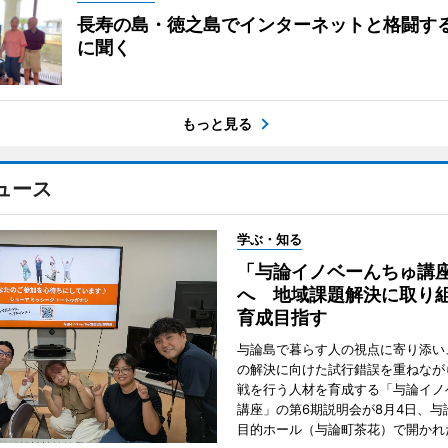
長寿の島・徳之島でインターネットと格闘す
に聞く
もっと見る
ュース
学ぶ・知る
「与論イノベーんちゅ講
へ 地域課題解決に取り
育成目指す
与論島で暮らす人の視点に寄り添い
の解決に向けた試行錯誤を重ねなが
戦を行う人材を育成する「与論イノ
講座」の第6期説明会が8月4日、与
目的ホール（与論町茶花）で開かれ