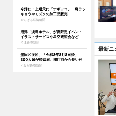
今帰仁・上運天に「ナギッコ」 島ラッ
キョウやモズクの加工品販売
やんばる経済新聞
沼津「淡島ホテル」が夏限定イベント
イラストサービスや星空観望会など
沼津経済新聞
最新ニ
墨田区役所、「令和8年8月8日婚」
300人超が婚姻届、開庁前から長い列
すみだ経済新聞