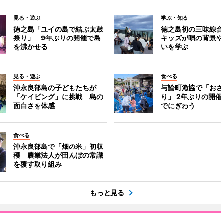
見る・遊ぶ
学ぶ・知る
徳之島「ユイの島で結ぶ太鼓
徳之島初の三味線
祭り」 9年ぶりの開催で島
キッズが唄の背景
を沸かせる
いを学ぶ
見る・遊ぶ
食べる
沖永良部島の子どもたちが
与論町漁協で「お
「ケイビング」に挑戦 島の
り」 2年ぶりの開
面白さを体感
でにぎわう
食べる
沖永良部島で「畑の米」初収
穫 農業法人が田んぼの常識
を覆す取り組み
もっと見る