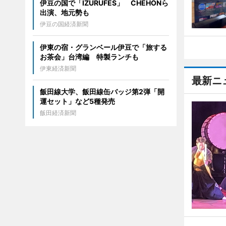
伊豆の国で「IZURUFES」 CHEHONら
出演、地元勢も
伊豆の国経済新聞
伊東の宿・グランベール伊豆で「旅する
お茶会」台湾編 特製ランチも
伊東経済新聞
最新ニ
飯田線大学、飯田線缶バッジ第2弾「開
運セット」など5種発売
飯田経済新聞