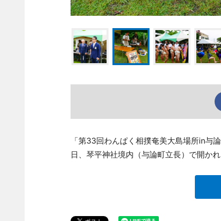
「第33回わんぱく相撲奄美大島場所in与
日、琴平神社境内（与論町立長）で開かれ