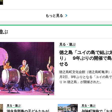
もっと見る
遊ぶ
見る・遊ぶ
徳之島「ユイの島で結ぶ
り」 9年ぶりの開催で島
せる
徳之島町文化会館（徳之島町亀津）
月2日、9年ぶりとなる「ユイの島
り in 徳之島」が開催された。
見る・遊ぶ
見る・遊ぶ
沖永良部島の子どもたちが
与論町漁協で「お