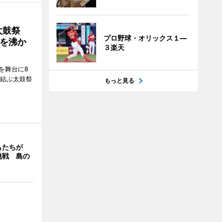
太鼓祭
プロ野球・オリックス１―
を沸か
３楽天
を舞台に8
で結ぶ太鼓祭
もっと見る
もたちが
挑戦 島の