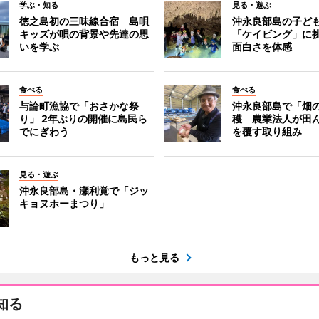
学ぶ・知る
見る・遊ぶ
徳之島初の三味線合宿 島唄
沖永良部島の子ど
キッズが唄の背景や先達の思
「ケイビング」に
いを学ぶ
面白さを体感
食べる
食べる
与論町漁協で「おさかな祭
沖永良部島で「畑
り」 2年ぶりの開催に島民ら
穫 農業法人が田
でにぎわう
を覆す取り組み
見る・遊ぶ
沖永良部島・瀬利覚で「ジッ
キョヌホーまつり」
もっと見る
知る