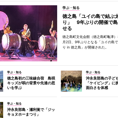
学ぶ・知る
徳之島「ユイの島で結ぶ
り」 9年ぶりの開催で島
せる
徳之島町文化会館（徳之島町亀津）
月2日、9年ぶりとなる「ユイの島
り in 徳之島」が開催された。
学ぶ・知る
学ぶ・知る
徳之島初の三味線合宿 島唄
沖永良部島の子ど
キッズが唄の背景や先達の思
「ケイビング」に
いを学ぶ
面白さを体感
学ぶ・知る
沖永良部島・瀬利覚で「ジッ
キョヌホーまつり」