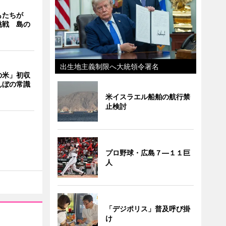
もたちが
挑戦 島の
出生地主義制限へ大統領令署名
の米」初収
んぼの常識
米イスラエル船舶の航行禁
止検討
プロ野球・広島７―１１巨
人
「デジポリス」普及呼び掛
け