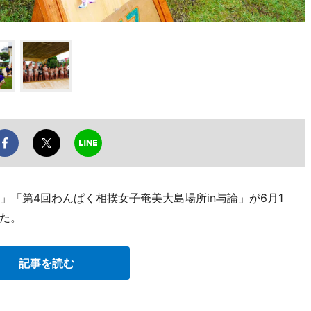
論」「第4回わんぱく相撲女子奄美大島場所in与論」が6月1
た。
記事を読む