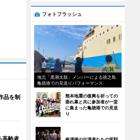
フォトフラッシュ
地元「黒潮太鼓」メンバーによる徳之島
亀徳港での見送りパフォーマンス
熊本地震の復興を祈っての
作品を制
垂れ幕と共に参加者が一堂
に集まった亀徳港での見送
り
る高齢者
終演後の出演者たちの笑顔