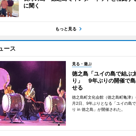
に聞く
もっと見る
ュース
見る・遊ぶ
徳之島「ユイの島で結ぶ
り」 9年ぶりの開催で島
せる
徳之島町文化会館（徳之島町亀津）
月2日、9年ぶりとなる「ユイの島
り in 徳之島」が開催された。