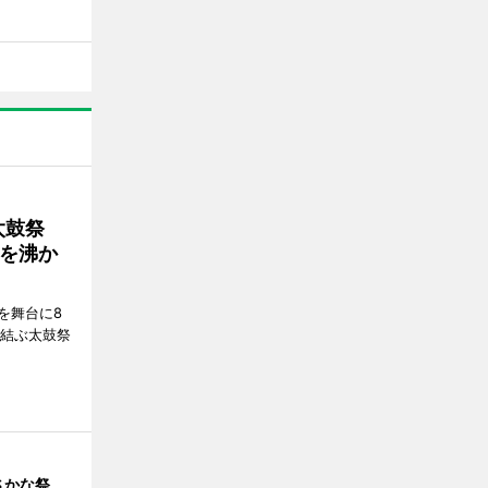
太鼓祭
を沸か
を舞台に8
で結ぶ太鼓祭
さかな祭