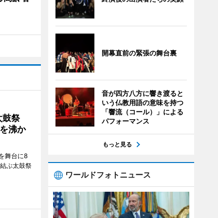
開幕直前の緊張の舞台裏
音が四方八方に響き渡ると
いう仏教用語の意味を持つ
「響流（コール）」による
太鼓祭
パフォーマンス
を沸か
もっと見る
を舞台に8
で結ぶ太鼓祭
ワールドフォトニュース