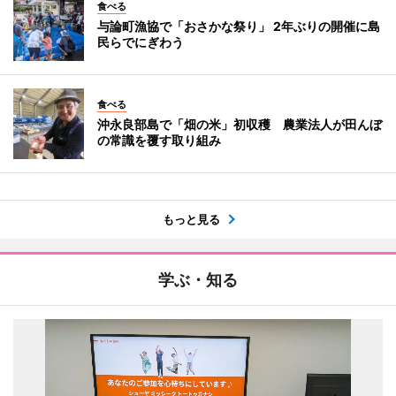
食べる
与論町漁協で「おさかな祭り」 2年ぶりの開催に島
民らでにぎわう
食べる
沖永良部島で「畑の米」初収穫 農業法人が田んぼ
の常識を覆す取り組み
もっと見る
学ぶ・知る