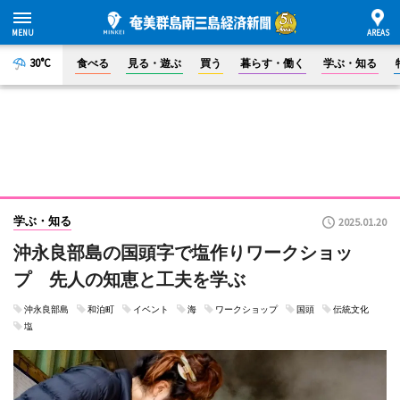
30°C
食べる
見る・遊ぶ
買う
暮らす・働く
学ぶ・知る
学ぶ・知る
2025.01.20
沖永良部島の国頭字で塩作りワークショッ
プ 先人の知恵と工夫を学ぶ
沖永良部島
和泊町
イベント
海
ワークショップ
国頭
伝統文化
塩