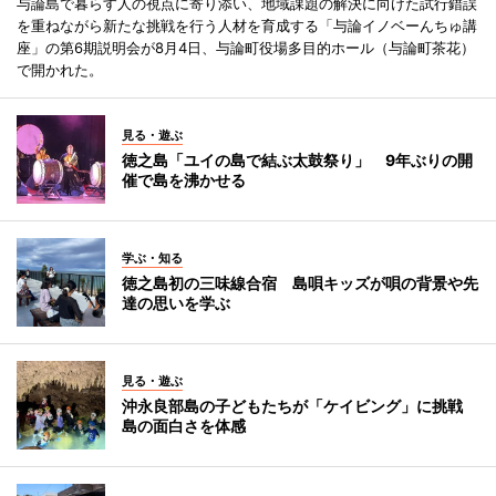
与論島で暮らす人の視点に寄り添い、地域課題の解決に向けた試行錯誤
を重ねながら新たな挑戦を行う人材を育成する「与論イノベーんちゅ講
座」の第6期説明会が8月4日、与論町役場多目的ホール（与論町茶花）
で開かれた。
見る・遊ぶ
徳之島「ユイの島で結ぶ太鼓祭り」 9年ぶりの開
催で島を沸かせる
学ぶ・知る
徳之島初の三味線合宿 島唄キッズが唄の背景や先
達の思いを学ぶ
見る・遊ぶ
沖永良部島の子どもたちが「ケイビング」に挑戦
島の面白さを体感