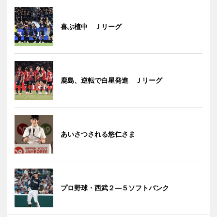
喜ぶ植中 Ｊリーグ
鹿島、逆転で白星発進 Ｊリーグ
あいさつされる悠仁さま
プロ野球・西武２―５ソフトバンク