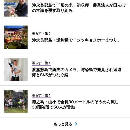
沖永良部島で「畑の米」初収穫 農業法人が田んぼ
の常識を覆す取り組み
暮らす・働く
沖永良部島・瀬利覚で「ジッキョヌホーまつり」
暮らす・働く
渡嘉敷島で紛失のカメラ、与論島で発見され返還
海とSNSがつなぐ縁
暮らす・働く
徳之島・山小で全長30メートルのそうめん流し
33段階段で50人が舌鼓
もっと見る