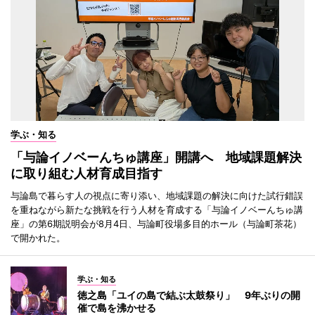
学ぶ・知る
「与論イノベーんちゅ講座」開講へ 地域課題解決
に取り組む人材育成目指す
与論島で暮らす人の視点に寄り添い、地域課題の解決に向けた試行錯誤
を重ねながら新たな挑戦を行う人材を育成する「与論イノベーんちゅ講
座」の第6期説明会が8月4日、与論町役場多目的ホール（与論町茶花）
で開かれた。
学ぶ・知る
徳之島「ユイの島で結ぶ太鼓祭り」 9年ぶりの開
催で島を沸かせる