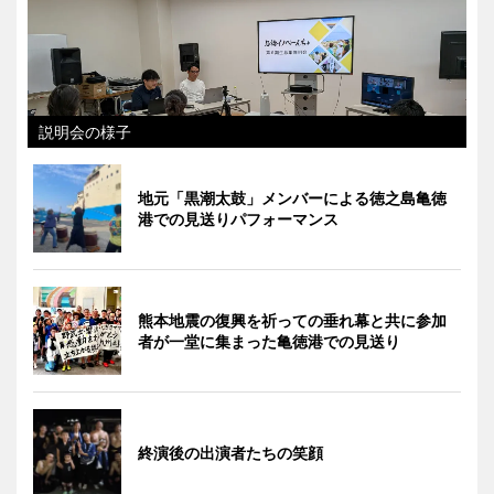
説明会の様子
地元「黒潮太鼓」メンバーによる徳之島亀徳
港での見送りパフォーマンス
熊本地震の復興を祈っての垂れ幕と共に参加
者が一堂に集まった亀徳港での見送り
終演後の出演者たちの笑顔