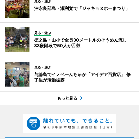
見る・遊ぶ
沖永良部島・瀬利覚で「ジッキョヌホーまつり」
見る・遊ぶ
徳之島・山小で全長30メートルのそうめん流し
33段階段で50人が舌鼓
見る・遊ぶ
与論島でイノベーんちゅが「アイデア百貨店」 修
了生が活動披露
もっと見る