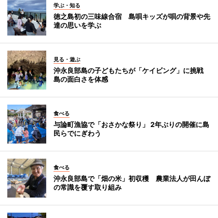
学ぶ・知る
徳之島初の三味線合宿 島唄キッズが唄の背景や先
達の思いを学ぶ
見る・遊ぶ
沖永良部島の子どもたちが「ケイビング」に挑戦
島の面白さを体感
食べる
与論町漁協で「おさかな祭り」 2年ぶりの開催に島
民らでにぎわう
食べる
沖永良部島で「畑の米」初収穫 農業法人が田んぼ
の常識を覆す取り組み