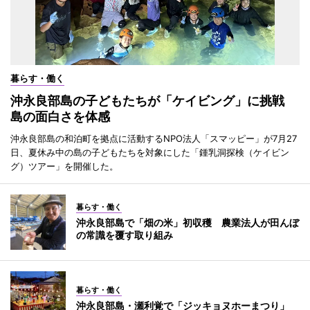
暮らす・働く
沖永良部島の子どもたちが「ケイビング」に挑戦
島の面白さを体感
沖永良部島の和泊町を拠点に活動するNPO法人「スマッピー」が7月27
日、夏休み中の島の子どもたちを対象にした「鍾乳洞探検（ケイビン
グ）ツアー」を開催した。
暮らす・働く
沖永良部島で「畑の米」初収穫 農業法人が田んぼ
の常識を覆す取り組み
暮らす・働く
沖永良部島・瀬利覚で「ジッキョヌホーまつり」