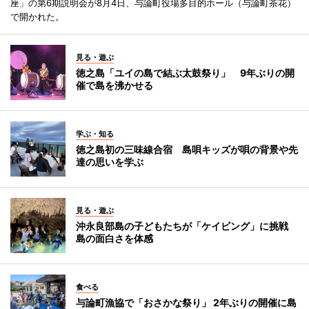
座」の第6期説明会が8月4日、与論町役場多目的ホール（与論町茶花）
で開かれた。
見る・遊ぶ
徳之島「ユイの島で結ぶ太鼓祭り」 9年ぶりの開
催で島を沸かせる
学ぶ・知る
徳之島初の三味線合宿 島唄キッズが唄の背景や先
達の思いを学ぶ
見る・遊ぶ
沖永良部島の子どもたちが「ケイビング」に挑戦
島の面白さを体感
食べる
与論町漁協で「おさかな祭り」 2年ぶりの開催に島