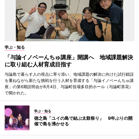
学ぶ・知る
「与論イノベーんちゅ講座」開講へ 地域課題解決
に取り組む人材育成目指す
与論島で暮らす人の視点に寄り添い、地域課題の解決に向けた試行錯誤
を重ねながら新たな挑戦を行う人材を育成する「与論イノベーんちゅ講
座」の第6期説明会が8月4日、与論町役場多目的ホール（与論町茶花）
で開かれた。
学ぶ・知る
徳之島「ユイの島で結ぶ太鼓祭り」 9年ぶりの開
催で島を沸かせる