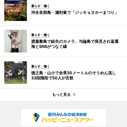
暮らす・働く
沖永良部島・瀬利覚で「ジッキョヌホーまつり」
暮らす・働く
渡嘉敷島で紛失のカメラ、与論島で発見され返還
海とSNSがつなぐ縁
暮らす・働く
徳之島・山小で全長30メートルのそうめん流し
33段階段で50人が舌鼓
もっと見る