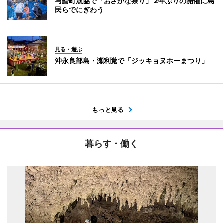
与論町漁協で「おさかな祭り」 2年ぶりの開催に島
民らでにぎわう
見る・遊ぶ
沖永良部島・瀬利覚で「ジッキョヌホーまつり」
もっと見る
暮らす・働く