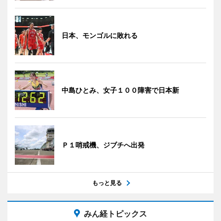
日本、モンゴルに敗れる
中島ひとみ、女子１００障害で日本新
Ｐ１哨戒機、ジブチへ出発
もっと見る
みん経トピックス