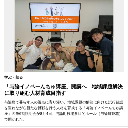
学ぶ・知る
「与論イノベーんちゅ講座」開講へ 地域課題解決
に取り組む人材育成目指す
与論島で暮らす人の視点に寄り添い、地域課題の解決に向けた試行錯誤
を重ねながら新たな挑戦を行う人材を育成する「与論イノベーんちゅ講
座」の第6期説明会が8月4日、与論町役場多目的ホール（与論町茶花）
で開かれた。