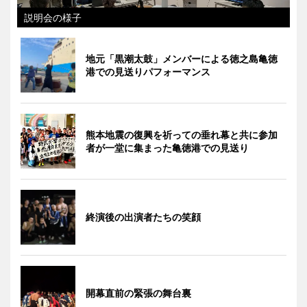
説明会の様子
地元「黒潮太鼓」メンバーによる徳之島亀徳
港での見送りパフォーマンス
熊本地震の復興を祈っての垂れ幕と共に参加
者が一堂に集まった亀徳港での見送り
終演後の出演者たちの笑顔
開幕直前の緊張の舞台裏