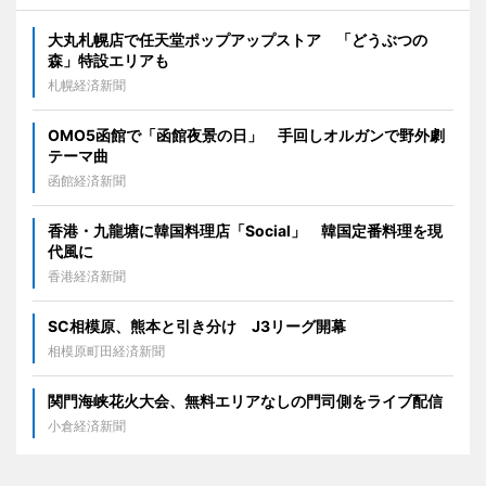
大丸札幌店で任天堂ポップアップストア 「どうぶつの
森」特設エリアも
札幌経済新聞
OMO5函館で「函館夜景の日」 手回しオルガンで野外劇
テーマ曲
函館経済新聞
香港・九龍塘に韓国料理店「Social」 韓国定番料理を現
代風に
香港経済新聞
SC相模原、熊本と引き分け J3リーグ開幕
相模原町田経済新聞
関門海峡花火大会、無料エリアなしの門司側をライブ配信
小倉経済新聞