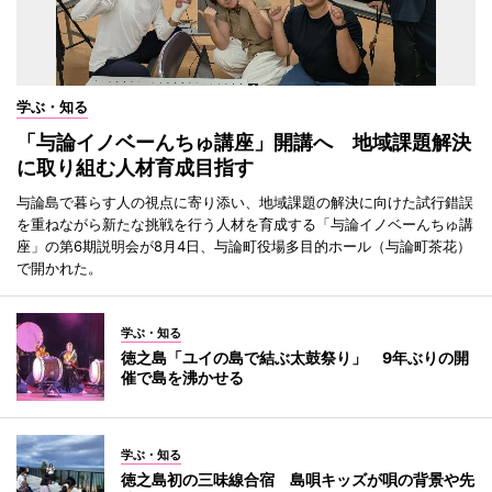
学ぶ・知る
「与論イノベーんちゅ講座」開講へ 地域課題解決
に取り組む人材育成目指す
与論島で暮らす人の視点に寄り添い、地域課題の解決に向けた試行錯誤
を重ねながら新たな挑戦を行う人材を育成する「与論イノベーんちゅ講
座」の第6期説明会が8月4日、与論町役場多目的ホール（与論町茶花）
で開かれた。
学ぶ・知る
徳之島「ユイの島で結ぶ太鼓祭り」 9年ぶりの開
催で島を沸かせる
学ぶ・知る
徳之島初の三味線合宿 島唄キッズが唄の背景や先