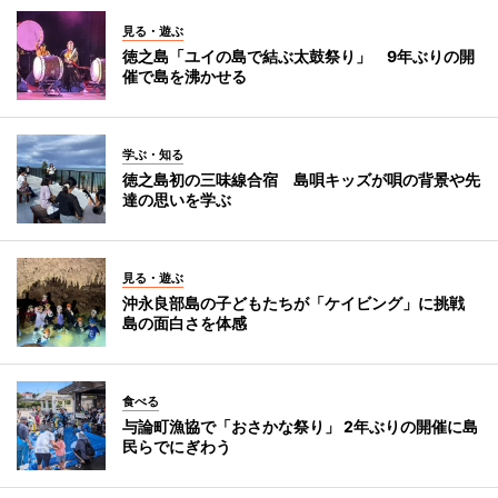
見る・遊ぶ
徳之島「ユイの島で結ぶ太鼓祭り」 9年ぶりの開
催で島を沸かせる
学ぶ・知る
徳之島初の三味線合宿 島唄キッズが唄の背景や先
達の思いを学ぶ
見る・遊ぶ
沖永良部島の子どもたちが「ケイビング」に挑戦
島の面白さを体感
食べる
与論町漁協で「おさかな祭り」 2年ぶりの開催に島
民らでにぎわう