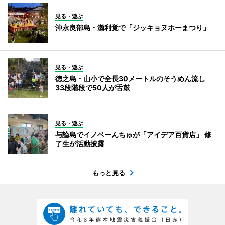
見る・遊ぶ
沖永良部島・瀬利覚で「ジッキョヌホーまつり」
見る・遊ぶ
徳之島・山小で全長30メートルのそうめん流し
33段階段で50人が舌鼓
見る・遊ぶ
与論島でイノベーんちゅが「アイデア百貨店」 修
了生が活動披露
もっと見る