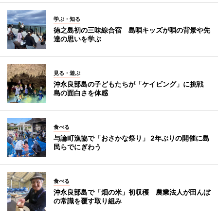
学ぶ・知る
徳之島初の三味線合宿 島唄キッズが唄の背景や先
達の思いを学ぶ
見る・遊ぶ
沖永良部島の子どもたちが「ケイビング」に挑戦
島の面白さを体感
食べる
与論町漁協で「おさかな祭り」 2年ぶりの開催に島
民らでにぎわう
食べる
沖永良部島で「畑の米」初収穫 農業法人が田んぼ
の常識を覆す取り組み