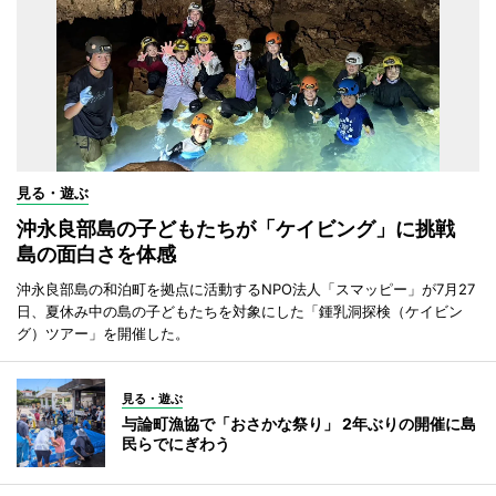
見る・遊ぶ
沖永良部島の子どもたちが「ケイビング」に挑戦
島の面白さを体感
沖永良部島の和泊町を拠点に活動するNPO法人「スマッピー」が7月27
日、夏休み中の島の子どもたちを対象にした「鍾乳洞探検（ケイビン
グ）ツアー」を開催した。
見る・遊ぶ
与論町漁協で「おさかな祭り」 2年ぶりの開催に島
民らでにぎわう