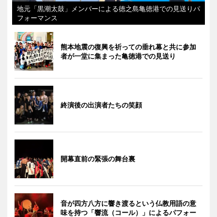
地元「黒潮太鼓」メンバーによる徳之島亀徳港での見送りパ
フォーマンス
熊本地震の復興を祈っての垂れ幕と共に参加
者が一堂に集まった亀徳港での見送り
終演後の出演者たちの笑顔
開幕直前の緊張の舞台裏
音が四方八方に響き渡るという仏教用語の意
味を持つ「響流（コール）」によるパフォー