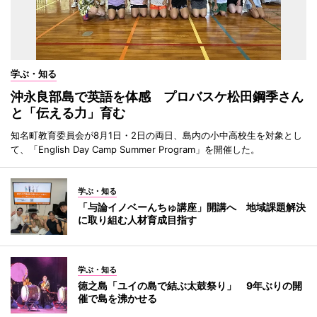
学ぶ・知る
沖永良部島で英語を体感 プロバスケ松田鋼季さん
と「伝える力」育む
知名町教育委員会が8月1日・2日の両日、島内の小中高校生を対象とし
て、「English Day Camp Summer Program」を開催した。
学ぶ・知る
「与論イノベーんちゅ講座」開講へ 地域課題解決
に取り組む人材育成目指す
学ぶ・知る
徳之島「ユイの島で結ぶ太鼓祭り」 9年ぶりの開
催で島を沸かせる