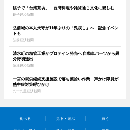
銚子で「台湾茶坊」 台湾料理や雑貨通じ文化に親しむ
銚子経済新聞
弘前城の本丸天守が11年ぶりの「曳戻し」へ 記念イベン
トも
弘前経済新聞
清水町の精管工業がプロテイン発売へ 自動車パーツから異
分野初進出
沼津経済新聞
一宮の就労継続支援施設で落ち葉拾い作業 声かけ隊員が
熱中症対策呼びかけ
九十九里経済新聞
食べる
見る・遊ぶ
買う