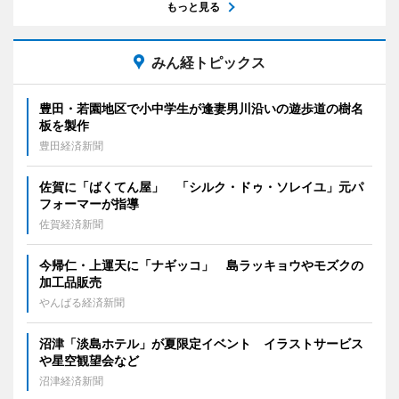
もっと見る
みん経トピックス
豊田・若園地区で小中学生が逢妻男川沿いの遊歩道の樹名
板を製作
豊田経済新聞
佐賀に「ばくてん屋」 「シルク・ドゥ・ソレイユ」元パ
フォーマーが指導
佐賀経済新聞
今帰仁・上運天に「ナギッコ」 島ラッキョウやモズクの
加工品販売
やんばる経済新聞
沼津「淡島ホテル」が夏限定イベント イラストサービス
や星空観望会など
沼津経済新聞