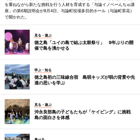
を重ねながら新たな挑戦を行う人材を育成する「与論イノベーんちゅ講
座」の第6期説明会が8月4日、与論町役場多目的ホール（与論町茶花）
で開かれた。
見る・遊ぶ
徳之島「ユイの島で結ぶ太鼓祭り」 9年ぶりの開
催で島を沸かせる
学ぶ・知る
徳之島初の三味線合宿 島唄キッズが唄の背景や先
達の思いを学ぶ
見る・遊ぶ
沖永良部島の子どもたちが「ケイビング」に挑戦
島の面白さを体感
食べる