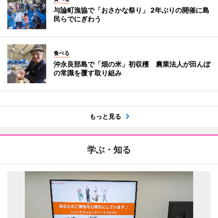
与論町漁協で「おさかな祭り」 2年ぶりの開催に島
民らでにぎわう
食べる
沖永良部島で「畑の米」初収穫 農業法人が田んぼ
の常識を覆す取り組み
もっと見る
学ぶ・知る