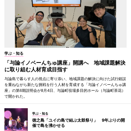
学ぶ・知る
「与論イノベーんちゅ講座」開講へ 地域課題解決
に取り組む人材育成目指す
与論島で暮らす人の視点に寄り添い、地域課題の解決に向けた試行錯誤
を重ねながら新たな挑戦を行う人材を育成する「与論イノベーんちゅ講
座」の第6期説明会が8月4日、与論町役場多目的ホール（与論町茶花）
で開かれた。
学ぶ・知る
徳之島「ユイの島で結ぶ太鼓祭り」 9年ぶりの開
催で島を沸かせる