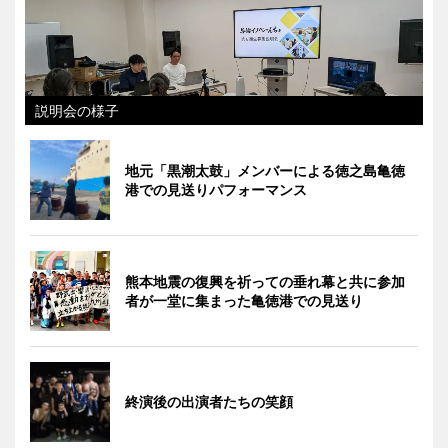
説明会の様子
地元「黒潮太鼓」メンバーによる徳之島亀徳
港での見送りパフォーマンス
熊本地震の復興を祈っての垂れ幕と共に参加
者が一堂に集まった亀徳港での見送り
終演後の出演者たちの笑顔