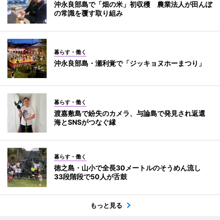
沖永良部島で「畑の米」初収穫 農業法人が田んぼ
の常識を覆す取り組み
暮らす・働く
沖永良部島・瀬利覚で「ジッキョヌホーまつり」
暮らす・働く
渡嘉敷島で紛失のカメラ、与論島で発見され返還
海とSNSがつなぐ縁
暮らす・働く
徳之島・山小で全長30メートルのそうめん流し
33段階段で50人が舌鼓
もっと見る