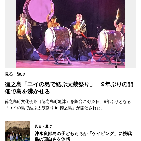
見る・遊ぶ
徳之島「ユイの島で結ぶ太鼓祭り」 9年ぶりの開
催で島を沸かせる
徳之島町文化会館（徳之島町亀津）を舞台に8月2日、9年ぶりとなる
「ユイの島で結ぶ太鼓祭り in 徳之島」が開催された。
見る・遊ぶ
沖永良部島の子どもたちが「ケイビング」に挑戦
島の面白さを体感