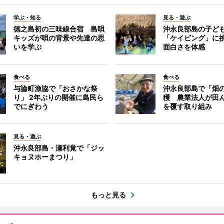
学ぶ・知る
見る・遊ぶ
徳之島初の三味線合宿 島唄
沖永良部島の子ど
キッズが唄の背景や先達の思
「ケイビング」に
いを学ぶ
面白さを体感
食べる
食べる
与論町漁協で「おさかな祭
沖永良部島で「畑
り」 2年ぶりの開催に島民ら
穫 農業法人が田
でにぎわう
を覆す取り組み
見る・遊ぶ
沖永良部島・瀬利覚で「ジッ
キョヌホーまつり」
もっと見る