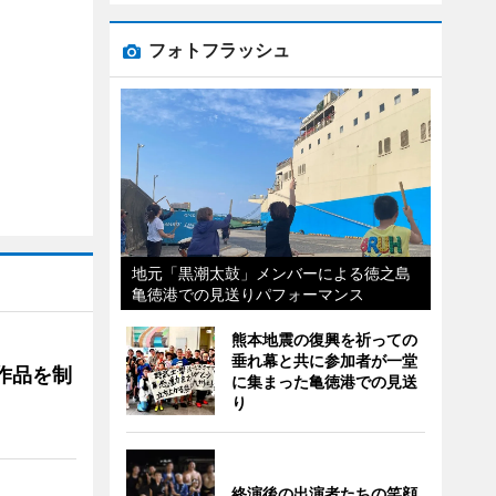
フォトフラッシュ
地元「黒潮太鼓」メンバーによる徳之島
亀徳港での見送りパフォーマンス
熊本地震の復興を祈っての
垂れ幕と共に参加者が一堂
作品を制
に集まった亀徳港での見送
り
終演後の出演者たちの笑顔