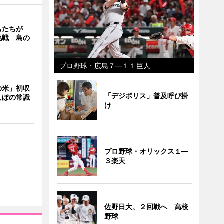
もたちが
挑戦 島の
プロ野球・広島７―１１巨人
の米」初収
「デジポリス」普及呼び掛
んぼの常識
け
プロ野球・オリックス１―
３楽天
佐野日大、２回戦へ 高校
野球