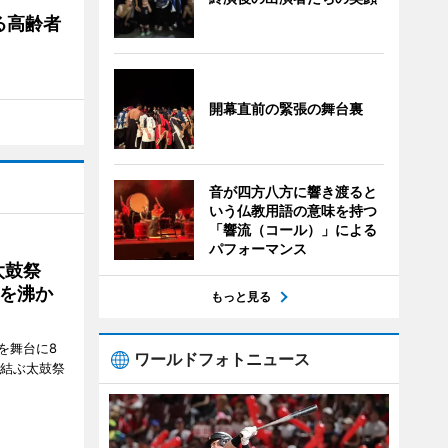
る高齢者
開幕直前の緊張の舞台裏
音が四方八方に響き渡ると
いう仏教用語の意味を持つ
「響流（コール）」による
パフォーマンス
太鼓祭
を沸か
もっと見る
を舞台に8
ワールドフォトニュース
で結ぶ太鼓祭