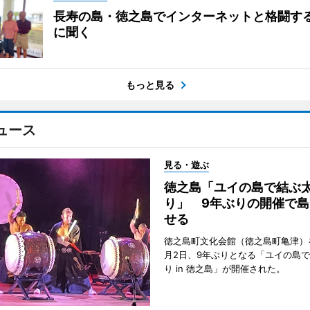
長寿の島・徳之島でインターネットと格闘す
に聞く
もっと見る
ュース
見る・遊ぶ
徳之島「ユイの島で結ぶ
り」 9年ぶりの開催で島
せる
徳之島町文化会館（徳之島町亀津）
月2日、9年ぶりとなる「ユイの島
り in 徳之島」が開催された。