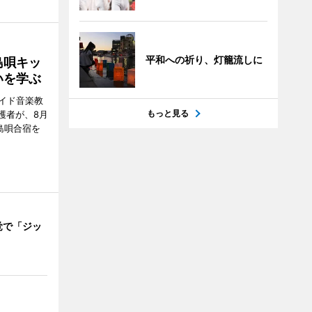
平和への祈り、灯籠流しに
島唄キッ
いを学ぶ
イド音楽教
もっと見る
護者が、8月
島唄合宿を
覚で「ジッ
」