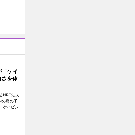
が「ケイ
白さを体
るNPO法人
中の島の子
（ケイビン