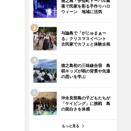
徳之島・伊仙町トーバル集
落で民家を彩る手作りハロ
ウィーン 地域に活気
与論島で「がじゅまぁー
る」クリスマスイベント
古民家でカフェと体験企画
徳之島初の三味線合宿 島
唄キッズが唄の背景や先達
の思いを学ぶ
沖永良部島の子どもたちが
「ケイビング」に挑戦 島
の面白さを体感
もっと見る