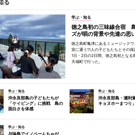
知る
学ぶ・知る
徳之島初の三味線合宿 
ズが唄の背景や先達の思
徳之島町亀津にあるミュージックワ
室に通う11人の子どもたちとその保
1日・2日の2日間、徳之島初となる
天城町で行った。
学ぶ・知る
学ぶ・知る
沖永良部島の子どもたちが
沖永良部島・瀬利
「ケイビング」に挑戦 島の
キョヌホーまつり
面白さを体感
学ぶ・知る
与論島でイノベーんちゅが