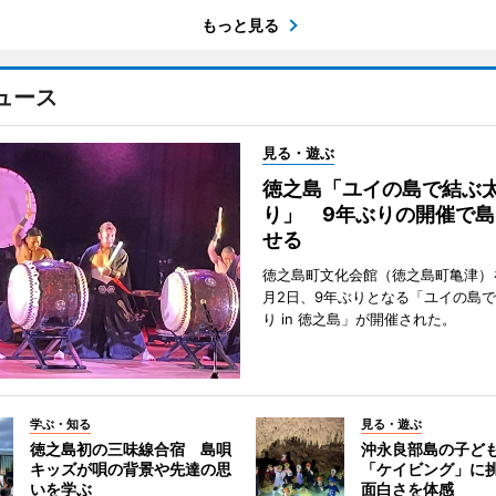
もっと見る
ュース
見る・遊ぶ
徳之島「ユイの島で結ぶ
り」 9年ぶりの開催で島
せる
徳之島町文化会館（徳之島町亀津）
月2日、9年ぶりとなる「ユイの島
り in 徳之島」が開催された。
学ぶ・知る
見る・遊ぶ
徳之島初の三味線合宿 島唄
沖永良部島の子ど
キッズが唄の背景や先達の思
「ケイビング」に
いを学ぶ
面白さを体感