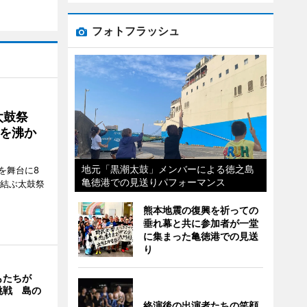
フォトフラッシュ
太鼓祭
を沸か
地元「黒潮太鼓」メンバーによる徳之島
を舞台に8
亀徳港での見送りパフォーマンス
で結ぶ太鼓祭
熊本地震の復興を祈っての
垂れ幕と共に参加者が一堂
に集まった亀徳港での見送
り
もたちが
挑戦 島の
終演後の出演者たちの笑顔