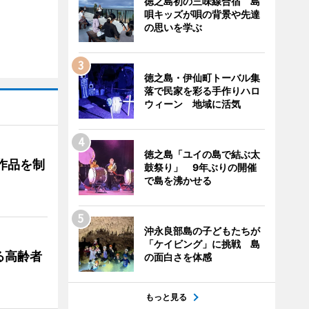
徳之島初の三味線合宿 島
唄キッズが唄の背景や先達
の思いを学ぶ
徳之島・伊仙町トーバル集
落で民家を彩る手作りハロ
ウィーン 地域に活気
徳之島「ユイの島で結ぶ太
作品を制
鼓祭り」 9年ぶりの開催
で島を沸かせる
沖永良部島の子どもたちが
「ケイビング」に挑戦 島
る高齢者
の面白さを体感
もっと見る