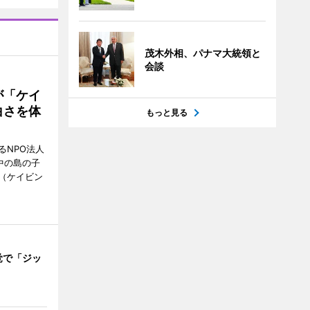
茂木外相、パナマ大統領と
会談
が「ケイ
白さを体
もっと見る
るNPO法人
中の島の子
（ケイビン
覚で「ジッ
」