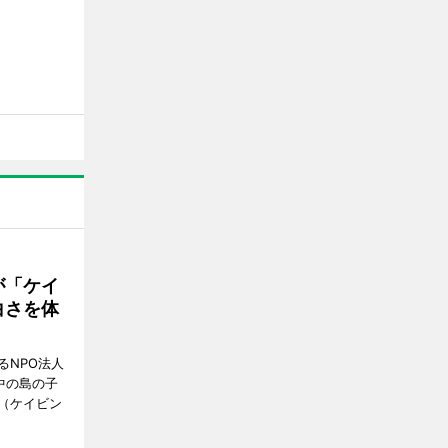
が「ケイ
白さを体
るNPO法人
中の島の子
（ケイビン