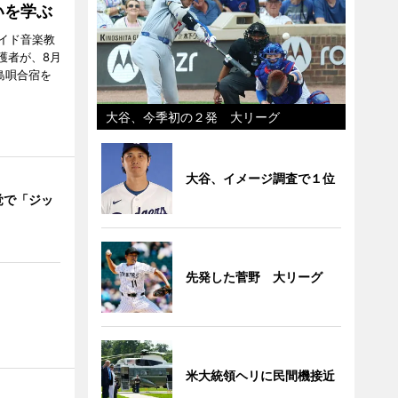
いを学ぶ
イド音楽教
護者が、8月
島唄合宿を
大谷、今季初の２発 大リーグ
大谷、イメージ調査で１位
覚で「ジッ
」
先発した菅野 大リーグ
米大統領ヘリに民間機接近