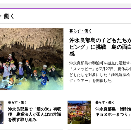
・働く
暮らす・働く
沖永良部島の子どもたち
ビング」に挑戦 島の面
感
沖永良部島の和泊町を拠点に活動す
「スマッピー」が7月27日、夏休み
どもたちを対象にした「鍾乳洞探検
グ）ツアー」を開催した。
暮らす・働く
暮らす・働く
沖永良部島で「畑の米」初収
沖永良部島・瀬利
穫 農業法人が田んぼの常識
キョヌホーまつり
を覆す取り組み