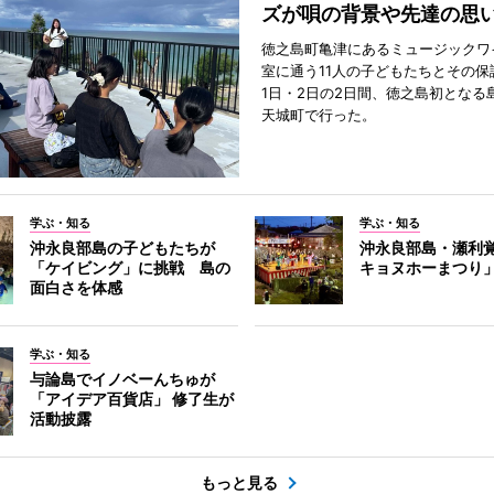
ズが唄の背景や先達の思
徳之島町亀津にあるミュージックワ
室に通う11人の子どもたちとその保
1日・2日の2日間、徳之島初となる
天城町で行った。
学ぶ・知る
学ぶ・知る
沖永良部島の子どもたちが
沖永良部島・瀬利
「ケイビング」に挑戦 島の
キョヌホーまつり
面白さを体感
学ぶ・知る
与論島でイノベーんちゅが
「アイデア百貨店」 修了生が
活動披露
もっと見る