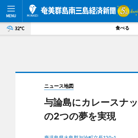
食べる
32°C
ニュース地図
与論島にカレースナッ
の2つの夢を実現
鹿児島県大島郡与論町立長120-1