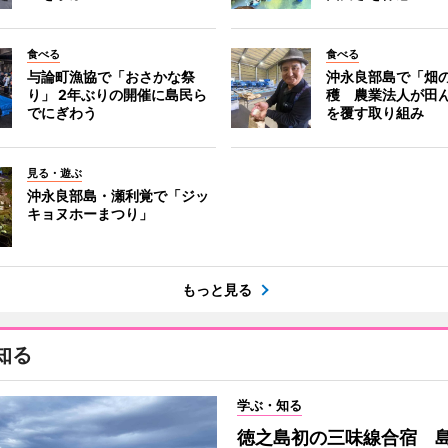
食べる
食べる
与論町漁協で「おさかな祭
沖永良部島で「畑
り」 2年ぶりの開催に島民ら
穫 農業法人が田
でにぎわう
を覆す取り組み
見る・遊ぶ
沖永良部島・瀬利覚で「ジッ
キョヌホーまつり」
もっと見る
知る
学ぶ・知る
徳之島初の三味線合宿 