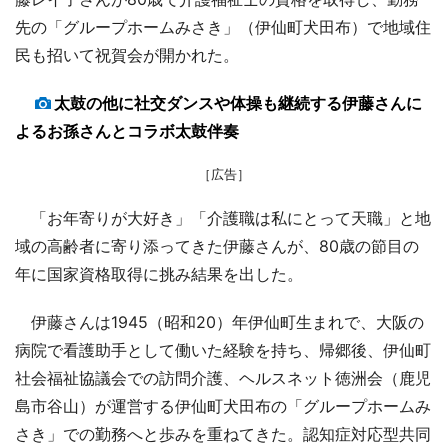
先の「グループホームみさき」（伊仙町犬田布）で地域住
民も招いて祝賀会が開かれた。
太鼓の他に社交ダンスや体操も継続する伊藤さんに
よるお孫さんとコラボ太鼓伴奏
［広告］
「お年寄りが大好き」「介護職は私にとって天職」と地
域の高齢者に寄り添ってきた伊藤さんが、80歳の節目の
年に国家資格取得に挑み結果を出した。
伊藤さんは1945（昭和20）年伊仙町生まれで、大阪の
病院で看護助手として働いた経験を持ち、帰郷後、伊仙町
社会福祉協議会での訪問介護、ヘルスネット徳洲会（鹿児
島市谷山）が運営する伊仙町犬田布の「グループホームみ
さき」での勤務へと歩みを重ねてきた。認知症対応型共同