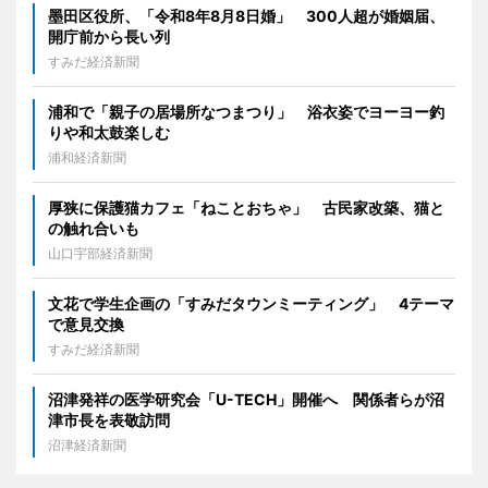
墨田区役所、「令和8年8月8日婚」 300人超が婚姻届、
開庁前から長い列
すみだ経済新聞
浦和で「親子の居場所なつまつり」 浴衣姿でヨーヨー釣
りや和太鼓楽しむ
浦和経済新聞
厚狭に保護猫カフェ「ねことおちゃ」 古民家改築、猫と
の触れ合いも
山口宇部経済新聞
文花で学生企画の「すみだタウンミーティング」 4テーマ
で意見交換
すみだ経済新聞
沼津発祥の医学研究会「U-TECH」開催へ 関係者らが沼
津市長を表敬訪問
沼津経済新聞