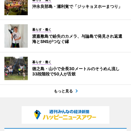
沖永良部島・瀬利覚で「ジッキョヌホーまつり」
暮らす・働く
渡嘉敷島で紛失のカメラ、与論島で発見され返還
海とSNSがつなぐ縁
暮らす・働く
徳之島・山小で全長30メートルのそうめん流し
33段階段で50人が舌鼓
もっと見る