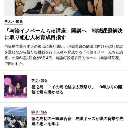
学ぶ・知る
「与論イノベーんちゅ講座」開講へ 地域課題解決
に取り組む人材育成目指す
与論島で暮らす人の視点に寄り添い、地域課題の解決に向けた試行錯誤
を重ねながら新たな挑戦を行う人材を育成する「与論イノベーんちゅ講
座」の第6期説明会が8月4日、与論町役場多目的ホール（与論町茶花）
で開かれた。
学ぶ・知る
徳之島「ユイの島で結ぶ太鼓祭り」 9年ぶりの開
催で島を沸かせる
学ぶ・知る
徳之島初の三味線合宿 島唄キッズが唄の背景や先
達の思いを学ぶ