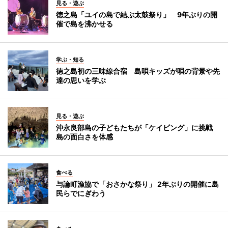
見る・遊ぶ
徳之島「ユイの島で結ぶ太鼓祭り」 9年ぶりの開
催で島を沸かせる
学ぶ・知る
徳之島初の三味線合宿 島唄キッズが唄の背景や先
達の思いを学ぶ
見る・遊ぶ
沖永良部島の子どもたちが「ケイビング」に挑戦
島の面白さを体感
食べる
与論町漁協で「おさかな祭り」 2年ぶりの開催に島
民らでにぎわう