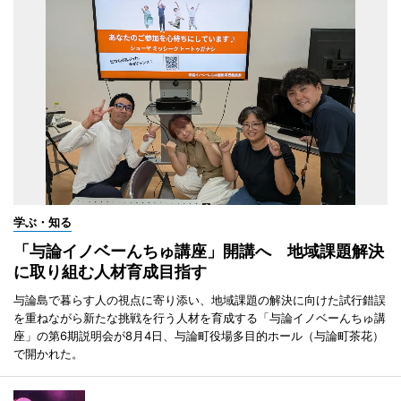
学ぶ・知る
「与論イノベーんちゅ講座」開講へ 地域課題解決
に取り組む人材育成目指す
与論島で暮らす人の視点に寄り添い、地域課題の解決に向けた試行錯誤
を重ねながら新たな挑戦を行う人材を育成する「与論イノベーんちゅ講
座」の第6期説明会が8月4日、与論町役場多目的ホール（与論町茶花）
で開かれた。