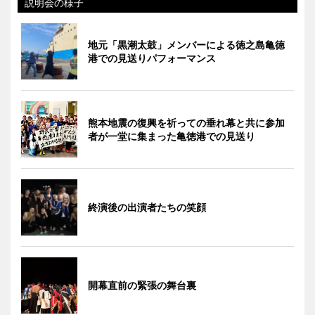
説明会の様子
地元「黒潮太鼓」メンバーによる徳之島亀徳
港での見送りパフォーマンス
熊本地震の復興を祈っての垂れ幕と共に参加
者が一堂に集まった亀徳港での見送り
終演後の出演者たちの笑顔
開幕直前の緊張の舞台裏