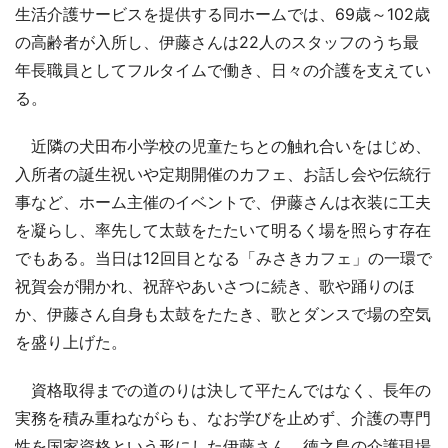
生活介護サービスを提供する同ホームでは、69歳～102歳
の高齢者が入所し、伊藤さんは22人のスタッフのうち最
年長職員としてフルタイムで働き、日々の介護を支えてい
る。
近隣の犬田布小学校の児童たちとの触れ合いをはじめ、
入所者の誕生祝いや定期開催のカフェ、お話し会や伝統行
事など、ホーム主催のイベントで、伊藤さんは衣装に工夫
を凝らし、率先して太鼓をたたいて明るく場を照らす存在
でもある。当日は12回目となる「みさきカフェ」の一環で
祝賀会が開かれ、祝辞やあいさつに続き、歌や踊りのほ
か、伊藤さん自身も太鼓をたたき、歌とダンスで場の空気
を盛り上げた。
資格取得までの道のりは決して平たんではなく、長年の
実務を積み重ねながらも、なお学びを止めず、介護の専門
性を国家資格という形にした伊藤さん。徳之島の介護現場