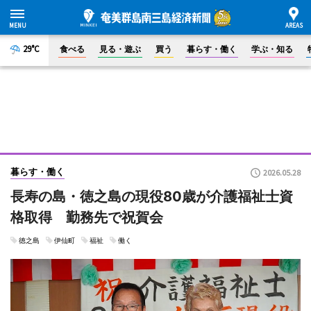
29°C
食べる
見る・遊ぶ
買う
暮らす・働く
学ぶ・知る
暮らす・働く
2026.05.28
長寿の島・徳之島の現役80歳が介護福祉士資
格取得 勤務先で祝賀会
徳之島
伊仙町
福祉
働く