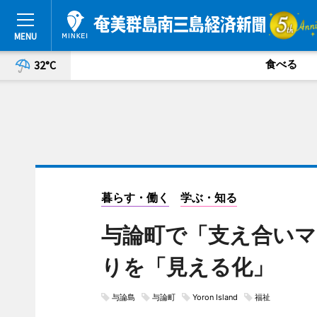
食べる
32°C
暮らす・働く
学ぶ・知る
与論町で「支え合いマ
りを「見える化」
与論島
与論町
Yoron Island
福祉