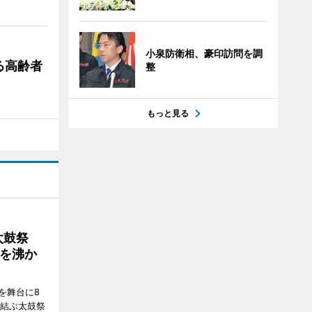
小泉防衛相、豪印訪問を調
る高齢者
整
もっと見る
太鼓祭
を沸か
を舞台に8
で結ぶ太鼓祭