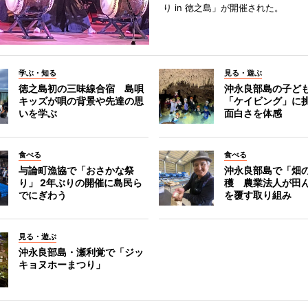
り in 徳之島」が開催された。
学ぶ・知る
見る・遊ぶ
徳之島初の三味線合宿 島唄
沖永良部島の子ど
キッズが唄の背景や先達の思
「ケイビング」に
いを学ぶ
面白さを体感
食べる
食べる
与論町漁協で「おさかな祭
沖永良部島で「畑
り」 2年ぶりの開催に島民ら
穫 農業法人が田
でにぎわう
を覆す取り組み
見る・遊ぶ
沖永良部島・瀬利覚で「ジッ
キョヌホーまつり」