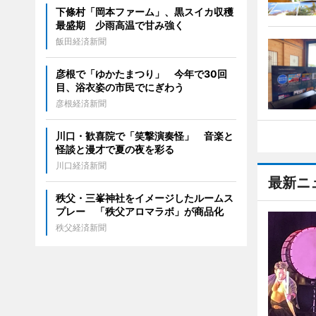
下條村「岡本ファーム」、黒スイカ収穫
最盛期 少雨高温で甘み強く
飯田経済新聞
彦根で「ゆかたまつり」 今年で30回
目、浴衣姿の市民でにぎわう
彦根経済新聞
川口・歓喜院で「笑撃演奏怪」 音楽と
怪談と漫才で夏の夜を彩る
川口経済新聞
最新ニ
秩父・三峯神社をイメージしたルームス
プレー 「秩父アロマラボ」が商品化
秩父経済新聞