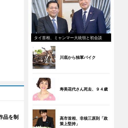
タイ首相、ミャンマー大統領と初会談
川底から独軍バイク
寿美花代さん死去、９４歳
作品を制
高市首相、非核三原則「政
策上堅持」