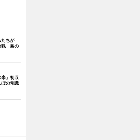
もたちが
挑戦 島の
の米」初収
んぼの常識