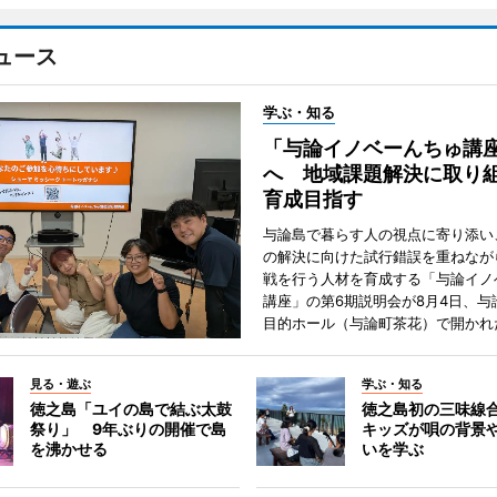
ュース
学ぶ・知る
「与論イノベーんちゅ講
へ 地域課題解決に取り
育成目指す
与論島で暮らす人の視点に寄り添い
の解決に向けた試行錯誤を重ねなが
戦を行う人材を育成する「与論イノ
講座」の第6期説明会が8月4日、与
目的ホール（与論町茶花）で開かれ
見る・遊ぶ
学ぶ・知る
徳之島「ユイの島で結ぶ太鼓
徳之島初の三味線
祭り」 9年ぶりの開催で島
キッズが唄の背景
を沸かせる
いを学ぶ