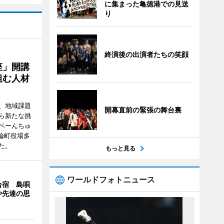
に集まった亀徳港での見送
り
終演後の出演者たちの笑顔
座」開講
組む人材
、地域課題
開幕直前の緊張の舞台裏
ら新たな挑
ベーんちゅ
論町役場多
た。
もっと見る
ワールドフォトニュース
合宿 島唄
や先達の思