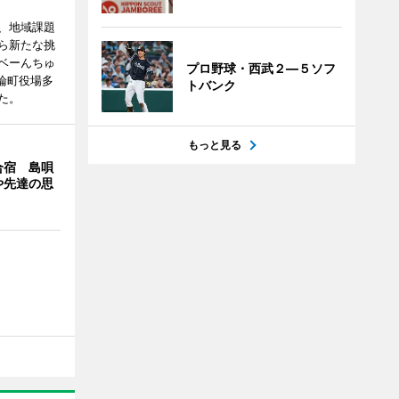
、地域課題
ら新たな挑
ベーんちゅ
プロ野球・西武２―５ソフ
論町役場多
トバンク
た。
もっと見る
合宿 島唄
や先達の思