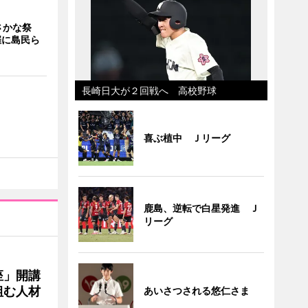
さかな祭
催に島民ら
長崎日大が２回戦へ 高校野球
喜ぶ植中 Ｊリーグ
鹿島、逆転で白星発進 Ｊ
リーグ
座」開講
組む人材
あいさつされる悠仁さま