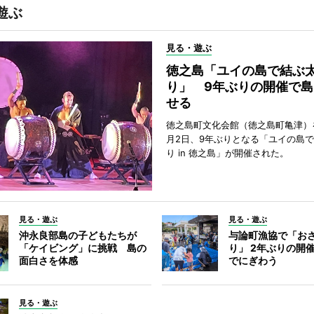
遊ぶ
見る・遊ぶ
徳之島「ユイの島で結ぶ
り」 9年ぶりの開催で島
せる
徳之島町文化会館（徳之島町亀津）
月2日、9年ぶりとなる「ユイの島
り in 徳之島」が開催された。
見る・遊ぶ
見る・遊ぶ
沖永良部島の子どもたちが
与論町漁協で「お
「ケイビング」に挑戦 島の
り」 2年ぶりの開
面白さを体感
でにぎわう
見る・遊ぶ