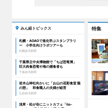
みん経トピックス
特集
札幌・AOAOで進化学ぶスタンプラリ
ー 小学生向けラボツアーも
札幌経済新聞
千葉県立中央博物館で「ちば恐竜博」
巨大肉食恐竜や海の捕食者も
千葉経済新聞
岩木山神社向かいに「お山の花彩食堂 龍
の憩」 和食職人の夫婦が経営
弘前経済新聞
浅草・松が谷にニットカフェ「ito-