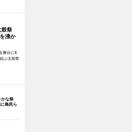
太鼓祭
を沸か
を舞台に8
で結ぶ太鼓祭
さかな祭
催に島民ら