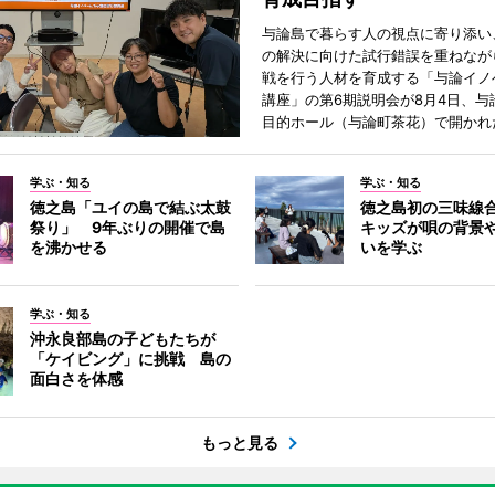
与論島で暮らす人の視点に寄り添い
の解決に向けた試行錯誤を重ねなが
戦を行う人材を育成する「与論イノ
講座」の第6期説明会が8月4日、与
目的ホール（与論町茶花）で開かれ
学ぶ・知る
学ぶ・知る
徳之島「ユイの島で結ぶ太鼓
徳之島初の三味線
祭り」 9年ぶりの開催で島
キッズが唄の背景
を沸かせる
いを学ぶ
学ぶ・知る
沖永良部島の子どもたちが
「ケイビング」に挑戦 島の
面白さを体感
もっと見る