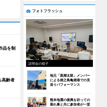
フォトフラッシュ
作品を制
説明会の様子
地元「黒潮太鼓」メンバー
る高齢者
による徳之島亀徳港での見
送りパフォーマンス
熊本地震の復興を祈っての
垂れ幕と共に参加者が一堂