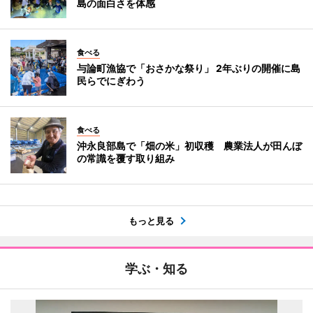
島の面白さを体感
食べる
与論町漁協で「おさかな祭り」 2年ぶりの開催に島
民らでにぎわう
食べる
沖永良部島で「畑の米」初収穫 農業法人が田んぼ
の常識を覆す取り組み
もっと見る
学ぶ・知る