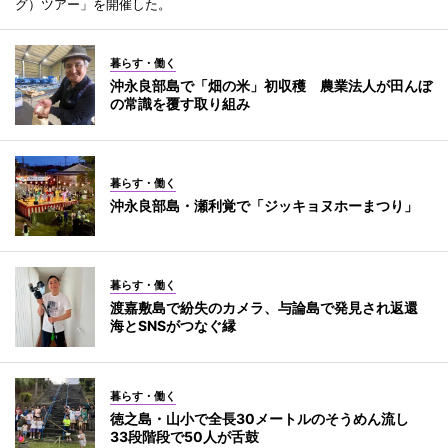
グ）ツアー」を開催した。
暮らす・働く
沖永良部島で「畑の米」初収穫 農業法人が田んぼ
の常識を覆す取り組み
暮らす・働く
沖永良部島・瀬利覚で「ジッキョヌホーまつり」
暮らす・働く
渡嘉敷島で紛失のカメラ、与論島で発見され返還
海とSNSがつなぐ縁
暮らす・働く
徳之島・山小で全長30メートルのそうめん流し
33段階段で50人が舌鼓