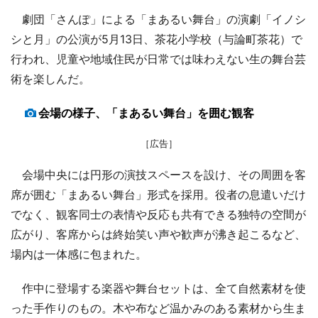
劇団「さんぽ」による「まあるい舞台」の演劇「イノシ
シと月」の公演が5月13日、茶花小学校（与論町茶花）で
行われ、児童や地域住民が日常では味わえない生の舞台芸
術を楽しんだ。
会場の様子、「まあるい舞台」を囲む観客
［広告］
会場中央には円形の演技スペースを設け、その周囲を客
席が囲む「まあるい舞台」形式を採用。役者の息遣いだけ
でなく、観客同士の表情や反応も共有できる独特の空間が
広がり、客席からは終始笑い声や歓声が沸き起こるなど、
場内は一体感に包まれた。
作中に登場する楽器や舞台セットは、全て自然素材を使
った手作りのもの。木や布など温かみのある素材から生ま