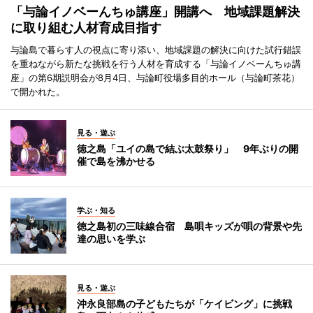
「与論イノベーんちゅ講座」開講へ 地域課題解決
に取り組む人材育成目指す
与論島で暮らす人の視点に寄り添い、地域課題の解決に向けた試行錯誤
を重ねながら新たな挑戦を行う人材を育成する「与論イノベーんちゅ講
座」の第6期説明会が8月4日、与論町役場多目的ホール（与論町茶花）
で開かれた。
見る・遊ぶ
徳之島「ユイの島で結ぶ太鼓祭り」 9年ぶりの開
催で島を沸かせる
学ぶ・知る
徳之島初の三味線合宿 島唄キッズが唄の背景や先
達の思いを学ぶ
見る・遊ぶ
沖永良部島の子どもたちが「ケイビング」に挑戦