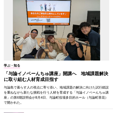
学ぶ・知る
「与論イノベーんちゅ講座」開講へ 地域課題解決
に取り組む人材育成目指す
与論島で暮らす人の視点に寄り添い、地域課題の解決に向けた試行錯誤
を重ねながら新たな挑戦を行う人材を育成する「与論イノベーんちゅ講
座」の第6期説明会が8月4日、与論町役場多目的ホール（与論町茶花）
で開かれた。