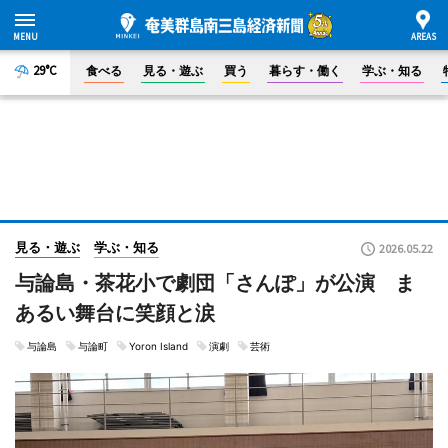
29°C
食べる
見る・遊ぶ
買う
暮らす・働く
学ぶ・知る
見る・遊ぶ
学ぶ・知る
2026.05.22
与論島・茶花小で劇団「さんぽ」が公演 ま
あるい舞台に笑顔と涙
与論島
与論町
Yoron Island
演劇
芸術