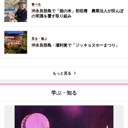
食べる
沖永良部島で「畑の米」初収穫 農業法人が田んぼ
の常識を覆す取り組み
見る・遊ぶ
沖永良部島・瀬利覚で「ジッキョヌホーまつり」
もっと見る
学ぶ・知る