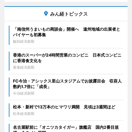
みん経トピックス
「南信州うまいもの商談会」開催へ 遠州地域の出展者と
バイヤーも初募集
飯田経済新聞
香港のスーパーが24時間営業のコンビニ 日本式コンビニ
に香港食文化を
香港経済新聞
FC今治・アシックス里山スタジアムでお披露目会 収容人
数約1.7倍に「成長」
今治経済新聞
松本・新村で13万本のヒマワリ満開 見頃は3週間ほど
松本経済新聞
名古屋駅前に「オニツカタイガー」旗艦店 国内2番目規