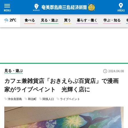
29°C
食べる
見る・遊ぶ
買う
暮らす・働く
学ぶ・知る
見る・遊ぶ
2024.04.08
カフェ兼雑貨店「おきえらぶ百貨店」で漫画
家がライブペイント 光輝く店に
沖永良部島
和泊町
関係人口
ライブペイント