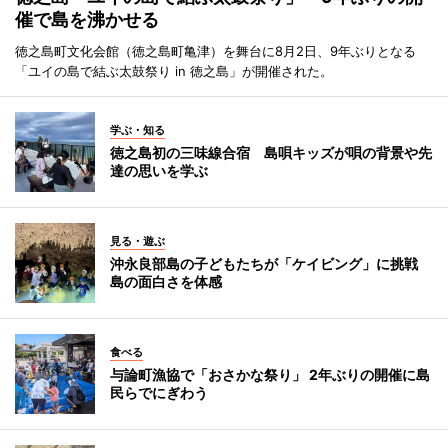
催で島を沸かせる
徳之島町文化会館（徳之島町亀津）を舞台に8月2日、9年ぶりとなる
「ユイの島で結ぶ太鼓祭り in 徳之島」が開催された。
学ぶ・知る
徳之島初の三味線合宿 島唄キッズが唄の背景や先
達の思いを学ぶ
見る・遊ぶ
沖永良部島の子どもたちが「ケイビング」に挑戦
島の面白さを体感
食べる
与論町漁協で「おさかな祭り」 2年ぶりの開催に島
民らでにぎわう