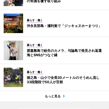
の常識を覆す取り組み
暮らす・働く
沖永良部島・瀬利覚で「ジッキョヌホーまつり」
暮らす・働く
渡嘉敷島で紛失のカメラ、与論島で発見され返還
海とSNSがつなぐ縁
暮らす・働く
徳之島・山小で全長30メートルのそうめん流し
33段階段で50人が舌鼓
もっと見る