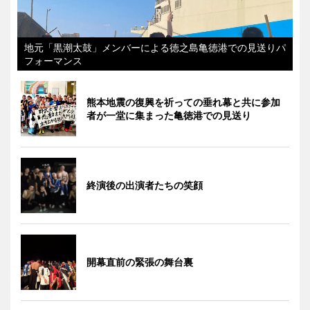
地元「黒潮太鼓」メンバーによる徳之島亀徳港での見送りパ
フォーマンス
熊本地震の復興を祈っての垂れ幕と共に参加
者が一堂に集まった亀徳港での見送り
終演後の出演者たちの笑顔
開幕直前の緊張の舞台裏