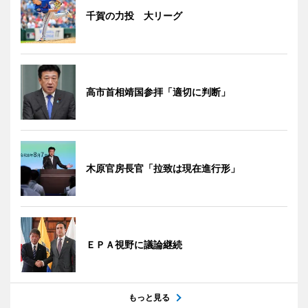
千賀の力投 大リーグ
高市首相靖国参拝「適切に判断」
木原官房長官「拉致は現在進行形」
ＥＰＡ視野に議論継続
もっと見る