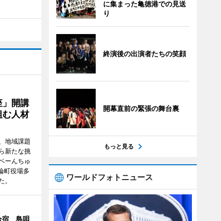
に集まった亀徳港での見送
り
終演後の出演者たちの笑顔
座」開講
開幕直前の緊張の舞台裏
組む人材
、地域課題
もっと見る
ら新たな挑
ベーんちゅ
論町役場多
ワールドフォトニュース
た。
合宿 島唄