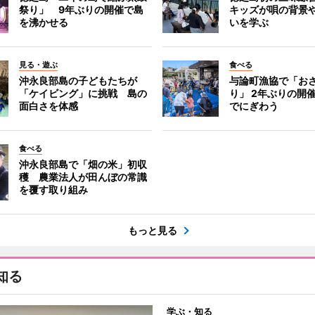
祭り」 9年ぶりの開催で島
キッズが唄の背景
を沸かせる
いを学ぶ
見る・遊ぶ
食べる
沖永良部島の子どもたちが
与論町漁協で「お
「ケイビング」に挑戦 島の
り」 2年ぶりの開
面白さを体感
でにぎわう
食べる
沖永良部島で「畑の米」初収
穫 農業法人が田んぼの常識
を覆す取り組み
もっと見る
知る
学ぶ・知る