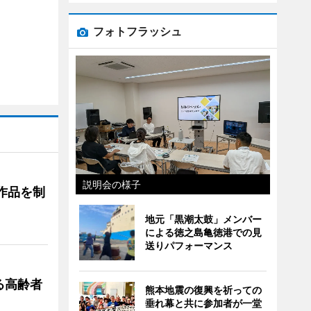
フォトフラッシュ
説明会の様子
作品を制
地元「黒潮太鼓」メンバー
による徳之島亀徳港での見
送りパフォーマンス
る高齢者
熊本地震の復興を祈っての
垂れ幕と共に参加者が一堂