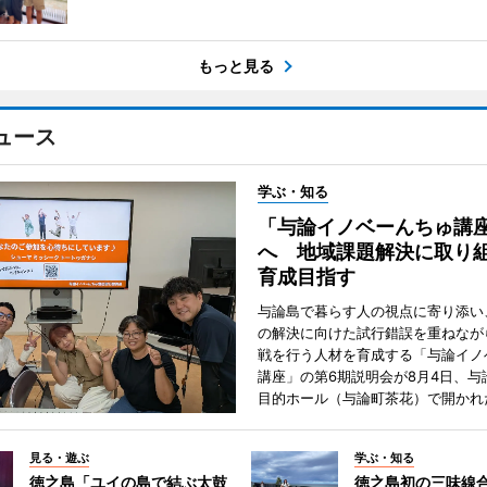
もっと見る
ュース
学ぶ・知る
「与論イノベーんちゅ講
へ 地域課題解決に取り
育成目指す
与論島で暮らす人の視点に寄り添い
の解決に向けた試行錯誤を重ねなが
戦を行う人材を育成する「与論イノ
講座」の第6期説明会が8月4日、与
目的ホール（与論町茶花）で開かれ
見る・遊ぶ
学ぶ・知る
徳之島「ユイの島で結ぶ太鼓
徳之島初の三味線