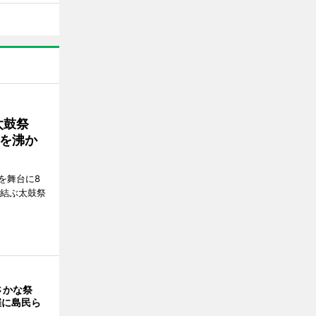
太鼓祭
を沸か
を舞台に8
で結ぶ太鼓祭
さかな祭
催に島民ら