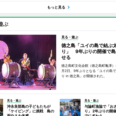
もっと見る
遊ぶ
見る・遊ぶ
徳之島「ユイの島で結ぶ
り」 9年ぶりの開催で島
せる
徳之島町文化会館（徳之島町亀津）
月2日、9年ぶりとなる「ユイの島
り in 徳之島」が開催された。
見る・遊ぶ
見る・遊ぶ
沖永良部島の子どもたちが
与論町漁協で「お
「ケイビング」に挑戦 島の
り」 2年ぶりの開
面白さを体感
でにぎわう