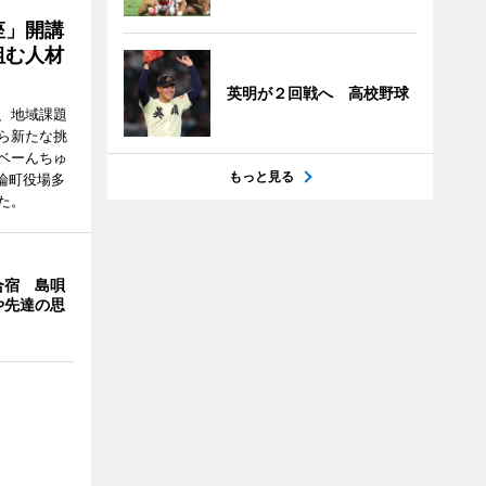
座」開講
組む人材
英明が２回戦へ 高校野球
、地域課題
ら新たな挑
ベーんちゅ
もっと見る
論町役場多
た。
合宿 島唄
や先達の思