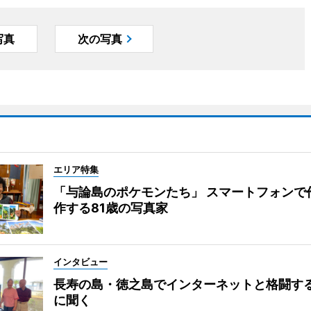
写真
次の写真
エリア特集
「与論島のポケモンたち」 スマートフォンで
作する81歳の写真家
インタビュー
長寿の島・徳之島でインターネットと格闘す
に聞く