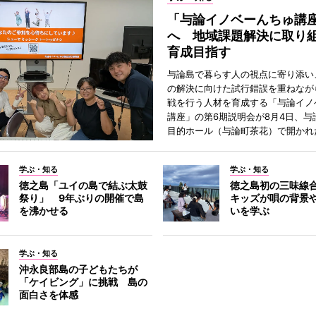
「与論イノベーんちゅ講
へ 地域課題解決に取り
育成目指す
与論島で暮らす人の視点に寄り添い
の解決に向けた試行錯誤を重ねなが
戦を行う人材を育成する「与論イノ
講座」の第6期説明会が8月4日、与
目的ホール（与論町茶花）で開かれ
学ぶ・知る
学ぶ・知る
徳之島「ユイの島で結ぶ太鼓
徳之島初の三味線
祭り」 9年ぶりの開催で島
キッズが唄の背景
を沸かせる
いを学ぶ
学ぶ・知る
沖永良部島の子どもたちが
「ケイビング」に挑戦 島の
面白さを体感