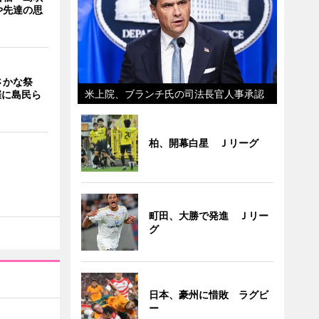
や先達の思
さかな祭
米上院、ブランチ氏の司法長官人事承認
催に島民ら
柏、開幕白星 Ｊリーグ
町田、大勝で発進 Ｊリー
グ
日本、豪州に惜敗 ラグビ
ー