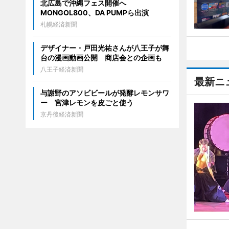
北広島で沖縄フェス開催へ
MONGOL800、DA PUMPら出演
札幌経済新聞
デザイナー・戸田光祐さんが八王子が舞
台の漫画動画公開 商店会との企画も
八王子経済新聞
最新ニ
与謝野のアソビビールが発酵レモンサワ
ー 宮津レモンを皮ごと使う
京丹後経済新聞