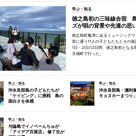
学ぶ・知る
徳之島初の三味線合宿 
ズが唄の背景や先達の思
徳之島町亀津にあるミュージックワ
室に通う11人の子どもたちとその保
1日・2日の2日間、徳之島初となる
天城町で行った。
学ぶ・知る
学ぶ・知る
沖永良部島の子どもたちが
沖永良部島・瀬利
「ケイビング」に挑戦 島の
キョヌホーまつり
面白さを体感
学ぶ・知る
与論島でイノベーんちゅが
「アイデア百貨店」 修了生が