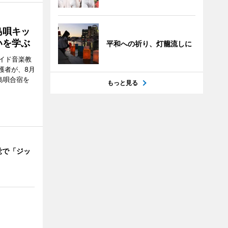
島唄キッ
いを学ぶ
平和への祈り、灯籠流しに
イド音楽教
護者が、8月
島唄合宿を
もっと見る
覚で「ジッ
」