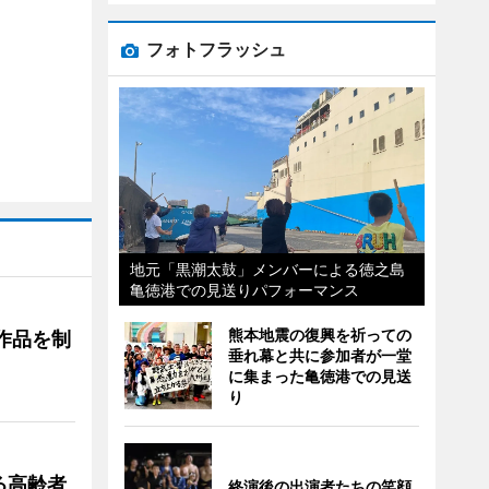
フォトフラッシュ
地元「黒潮太鼓」メンバーによる徳之島
亀徳港での見送りパフォーマンス
熊本地震の復興を祈っての
作品を制
垂れ幕と共に参加者が一堂
に集まった亀徳港での見送
り
る高齢者
終演後の出演者たちの笑顔