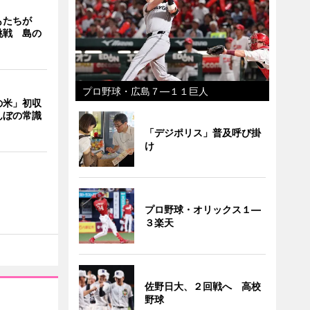
もたちが
挑戦 島の
プロ野球・広島７―１１巨人
の米」初収
んぼの常識
「デジポリス」普及呼び掛
け
プロ野球・オリックス１―
３楽天
佐野日大、２回戦へ 高校
野球