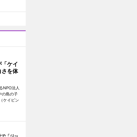
が「ケイ
白さを体
るNPO法人
中の島の子
（ケイビン
覚で「ジッ