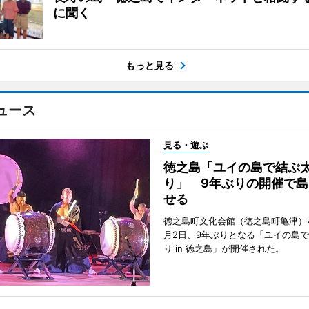
に聞く
もっと見る
ュース
見る・遊ぶ
徳之島「ユイの島で結ぶ
り」 9年ぶりの開催で島
せる
徳之島町文化会館（徳之島町亀津）
月2日、9年ぶりとなる「ユイの島
り in 徳之島」が開催された。