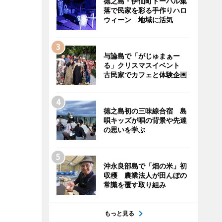
徳之島・伊仙町トーバル集
落で民家を彩る手作りハロ
ウィーン 地域に活気
与論島で「がじゅまぁー
る」クリスマスイベント
古民家でカフェと体験企画
徳之島初の三味線合宿 島
唄キッズが唄の背景や先達
の思いを学ぶ
沖永良部島で「畑の米」初
収穫 農業法人が田んぼの
常識を覆す取り組み
もっと見る