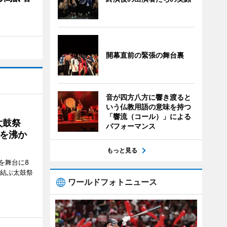
開幕直前の緊張の舞台裏
音が四方八方に響き渡ると
いう仏教用語の意味を持つ
「響流（コール）」による
太鼓祭
パフォーマンス
を沸か
もっと見る
を舞台に8
で結ぶ太鼓祭
ワールドフォトニュース