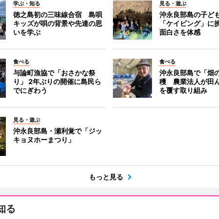
学ぶ・知る
見る・遊ぶ
徳之島初の三味線合宿 島唄
沖永良部島の子ど
キッズが唄の背景や先達の思
「ケイビング」に
いを学ぶ
面白さを体感
食べる
食べる
与論町漁協で「おさかな祭
沖永良部島で「畑
り」 2年ぶりの開催に島民ら
穫 農業法人が田
でにぎわう
を覆す取り組み
見る・遊ぶ
沖永良部島・瀬利覚で「ジッ
キョヌホーまつり」
もっと見る
知る