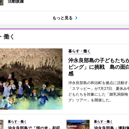
活動披露
もっと見る
・働く
暮らす・働く
沖永良部島の子どもたち
ビング」に挑戦 島の面
感
沖永良部島の和泊町を拠点に活動す
「スマッピー」が7月27日、夏休み
どもたちを対象にした「鍾乳洞探検
グ）ツアー」を開催した。
暮らす・働く
暮らす・働く
沖永良部島で「畑の米」初収
沖永良部島・瀬利