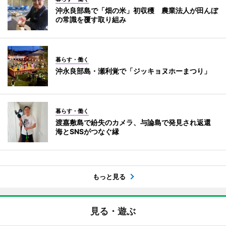
沖永良部島で「畑の米」初収穫 農業法人が田んぼ
の常識を覆す取り組み
暮らす・働く
沖永良部島・瀬利覚で「ジッキョヌホーまつり」
暮らす・働く
渡嘉敷島で紛失のカメラ、与論島で発見され返還
海とSNSがつなぐ縁
もっと見る
見る・遊ぶ