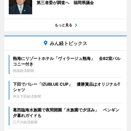
第三者委が調査へ 福岡県議会
もっと見る
みん経トピックス
熱海にリゾートホテル「ヴィラージュ熱海」 全82室バル
コニー付き
熱海経済新聞
下田でバレー「IZUBLUE CUP」 優勝賞品はオリジナルT
シャツ
伊豆下田経済新聞
葛西臨海水族園で夜間開園「水族園で夕涼み」 ペンギン
夕暮れガイドも
江戸川経済新聞