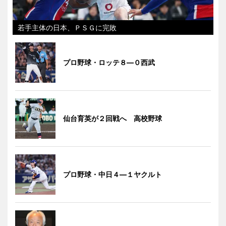
若手主体の日本、ＰＳＧに完敗
プロ野球・ロッテ８―０西武
仙台育英が２回戦へ 高校野球
プロ野球・中日４―１ヤクルト