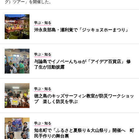
グ）ツアー」を開催した。
学ぶ・知る
沖永良部島・瀬利覚で「ジッキョヌホーまつり」
学ぶ・知る
与論島でイノベーんちゅが「アイデア百貨店」 修
了生が活動披露
学ぶ・知る
徳之島のキッズサーフィン教室が防災ワークショッ
プ 楽しく防災を学ぶ
学ぶ・知る
知名町で「ふるさと夏祭り＆大山祭り」開催へ 町
民手作りの舞台裏