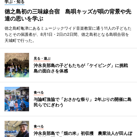
学ぶ・知る
徳之島初の三味線合宿 島唄キッズが唄の背景や先
達の思いを学ぶ
徳之島町亀津にあるミュージックワイド音楽教室に通う11人の子どもた
ちとその保護者が、8月1日・2日の2日間、徳之島初となる島唄合宿を
天城町で行った。
見る・遊ぶ
沖永良部島の子どもたちが「ケイビング」に挑戦
島の面白さを体感
食べる
与論町漁協で「おさかな祭り」 2年ぶりの開催に島
民らでにぎわう
食べる
沖永良部島で「畑の米」初収穫 農業法人が田んぼ