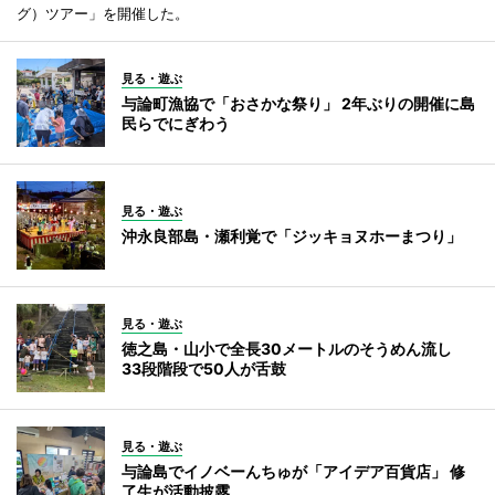
グ）ツアー」を開催した。
見る・遊ぶ
与論町漁協で「おさかな祭り」 2年ぶりの開催に島
民らでにぎわう
見る・遊ぶ
沖永良部島・瀬利覚で「ジッキョヌホーまつり」
見る・遊ぶ
徳之島・山小で全長30メートルのそうめん流し
33段階段で50人が舌鼓
見る・遊ぶ
与論島でイノベーんちゅが「アイデア百貨店」 修
了生が活動披露