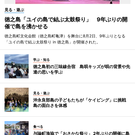
見る・遊ぶ
徳之島「ユイの島で結ぶ太鼓祭り」 9年ぶりの開
催で島を沸かせる
徳之島町文化会館（徳之島町亀津）を舞台に8月2日、9年ぶりとなる
「ユイの島で結ぶ太鼓祭り in 徳之島」が開催された。
学ぶ・知る
徳之島初の三味線合宿 島唄キッズが唄の背景や先
達の思いを学ぶ
見る・遊ぶ
沖永良部島の子どもたちが「ケイビング」に挑戦
島の面白さを体感
食べる
与論町漁協で「おさかな祭り」 2年ぶりの開催に島