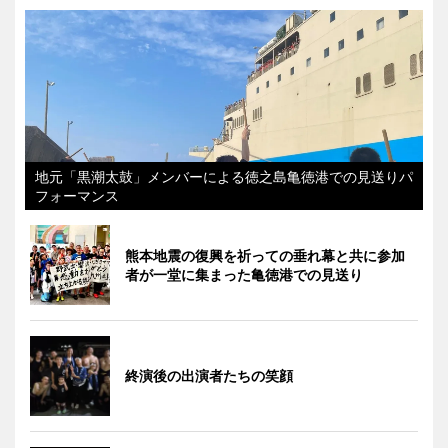
地元「黒潮太鼓」メンバーによる徳之島亀徳港での見送りパ
フォーマンス
熊本地震の復興を祈っての垂れ幕と共に参加
者が一堂に集まった亀徳港での見送り
終演後の出演者たちの笑顔