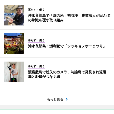
暮らす・働く
沖永良部島で「畑の米」初収穫 農業法人が田んぼ
の常識を覆す取り組み
暮らす・働く
沖永良部島・瀬利覚で「ジッキョヌホーまつり」
暮らす・働く
渡嘉敷島で紛失のカメラ、与論島で発見され返還
海とSNSがつなぐ縁
もっと見る