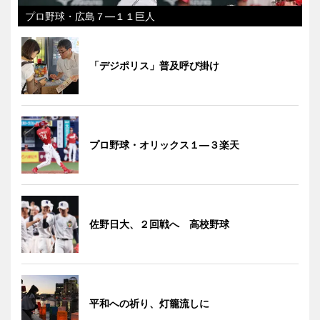
プロ野球・広島７―１１巨人
「デジポリス」普及呼び掛け
プロ野球・オリックス１―３楽天
佐野日大、２回戦へ 高校野球
平和への祈り、灯籠流しに