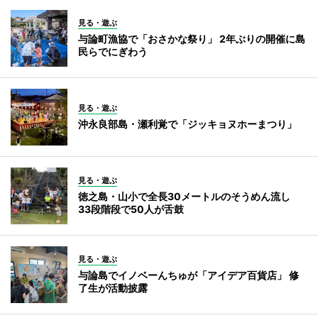
見る・遊ぶ
与論町漁協で「おさかな祭り」 2年ぶりの開催に島
民らでにぎわう
見る・遊ぶ
沖永良部島・瀬利覚で「ジッキョヌホーまつり」
見る・遊ぶ
徳之島・山小で全長30メートルのそうめん流し
33段階段で50人が舌鼓
見る・遊ぶ
与論島でイノベーんちゅが「アイデア百貨店」 修
了生が活動披露