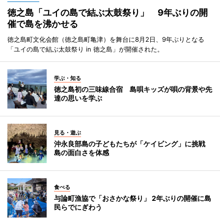
徳之島「ユイの島で結ぶ太鼓祭り」 9年ぶりの開
催で島を沸かせる
徳之島町文化会館（徳之島町亀津）を舞台に8月2日、9年ぶりとなる
「ユイの島で結ぶ太鼓祭り in 徳之島」が開催された。
学ぶ・知る
徳之島初の三味線合宿 島唄キッズが唄の背景や先
達の思いを学ぶ
見る・遊ぶ
沖永良部島の子どもたちが「ケイビング」に挑戦
島の面白さを体感
食べる
与論町漁協で「おさかな祭り」 2年ぶりの開催に島
民らでにぎわう