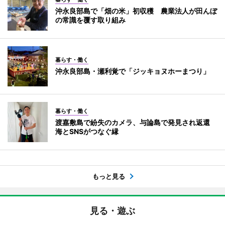
沖永良部島で「畑の米」初収穫 農業法人が田んぼ
の常識を覆す取り組み
暮らす・働く
沖永良部島・瀬利覚で「ジッキョヌホーまつり」
暮らす・働く
渡嘉敷島で紛失のカメラ、与論島で発見され返還
海とSNSがつなぐ縁
もっと見る
見る・遊ぶ