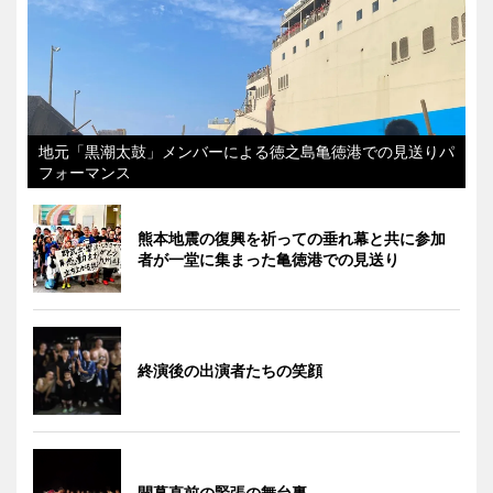
地元「黒潮太鼓」メンバーによる徳之島亀徳港での見送りパ
フォーマンス
熊本地震の復興を祈っての垂れ幕と共に参加
者が一堂に集まった亀徳港での見送り
終演後の出演者たちの笑顔
開幕直前の緊張の舞台裏