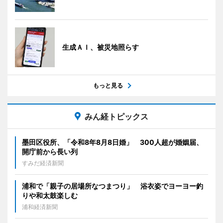
生成ＡＩ、被災地照らす
もっと見る
みん経トピックス
墨田区役所、「令和8年8月8日婚」 300人超が婚姻届、
開庁前から長い列
すみだ経済新聞
浦和で「親子の居場所なつまつり」 浴衣姿でヨーヨー釣
りや和太鼓楽しむ
浦和経済新聞