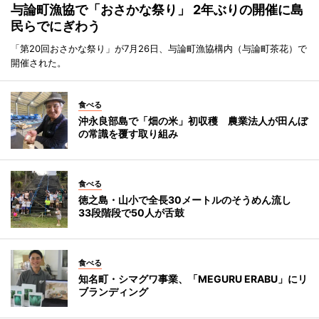
与論町漁協で「おさかな祭り」 2年ぶりの開催に島
民らでにぎわう
「第20回おさかな祭り」が7月26日、与論町漁協構内（与論町茶花）で
開催された。
食べる
沖永良部島で「畑の米」初収穫 農業法人が田んぼ
の常識を覆す取り組み
食べる
徳之島・山小で全長30メートルのそうめん流し
33段階段で50人が舌鼓
食べる
知名町・シマグワ事業、「MEGURU ERABU」にリ
ブランディング