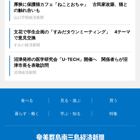
厚狭に保護猫カフェ「ねことおちゃ」 古民家改築、猫と
の触れ合いも
山口宇部経済新聞
文花で学生企画の「すみだタウンミーティング」 4テーマ
で意見交換
すみだ経済新聞
沼津発祥の医学研究会「U-TECH」開催へ 関係者らが沼
津市長を表敬訪問
沼津経済新聞
食べる
見る・遊ぶ
買う
暮らす・働く
学ぶ・知る
特集