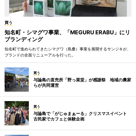
買う
知名町・シマグワ事業、「MEGURU ERABU」にリ
ブランディング
知名町で進められてきたシマグワ（島桑）事業を展開するサンジキが、
ブランドの全面リニューアルを行った。
買う
与論島の直売所「野っ菜堂」が感謝祭 地域の農家
らが共同運営
買う
与論島で「がじゅまぁーる」クリスマスイベント
古民家でカフェと体験企画