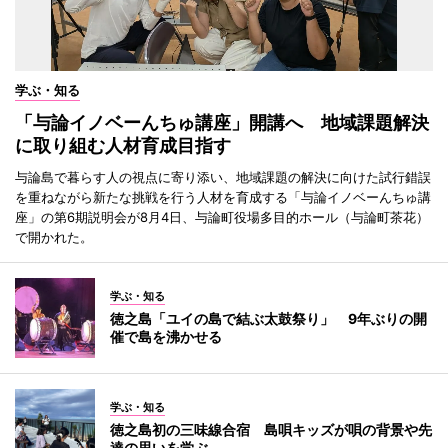
学ぶ・知る
「与論イノベーんちゅ講座」開講へ 地域課題解決
に取り組む人材育成目指す
与論島で暮らす人の視点に寄り添い、地域課題の解決に向けた試行錯誤
を重ねながら新たな挑戦を行う人材を育成する「与論イノベーんちゅ講
座」の第6期説明会が8月4日、与論町役場多目的ホール（与論町茶花）
で開かれた。
学ぶ・知る
徳之島「ユイの島で結ぶ太鼓祭り」 9年ぶりの開
催で島を沸かせる
学ぶ・知る
徳之島初の三味線合宿 島唄キッズが唄の背景や先
達の思いを学ぶ