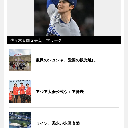
佐々木６回２失点 大リーグ
復興のシュシャ、愛国の観光地に
アジア大会公式ウエア発表
ライン川渇水が水運直撃