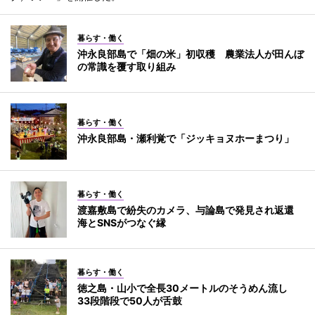
暮らす・働く
沖永良部島で「畑の米」初収穫 農業法人が田んぼ
の常識を覆す取り組み
暮らす・働く
沖永良部島・瀬利覚で「ジッキョヌホーまつり」
暮らす・働く
渡嘉敷島で紛失のカメラ、与論島で発見され返還
海とSNSがつなぐ縁
暮らす・働く
徳之島・山小で全長30メートルのそうめん流し
33段階段で50人が舌鼓