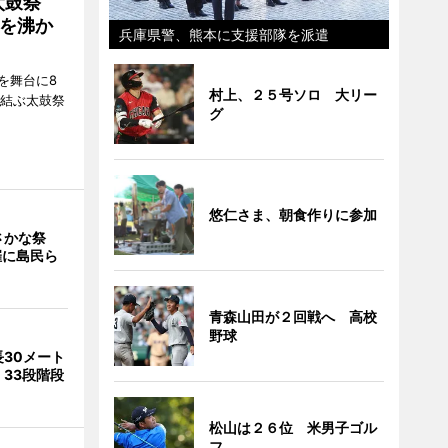
太鼓祭
を沸か
兵庫県警、熊本に支援部隊を派遣
を舞台に8
村上、２５号ソロ 大リー
で結ぶ太鼓祭
グ
悠仁さま、朝食作りに参加
さかな祭
催に島民ら
青森山田が２回戦へ 高校
野球
30メート
33段階段
松山は２６位 米男子ゴル
フ