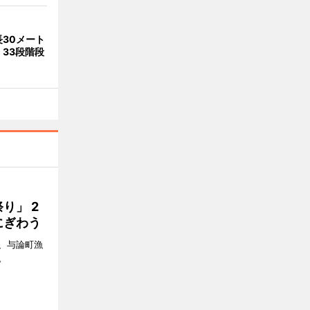
30メート
33段階段
り」 2
にぎわう
日、与論町漁
。