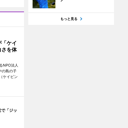
もっと見る
が「ケイ
白さを体
るNPO法人
中の島の子
（ケイビン
覚で「ジッ
」