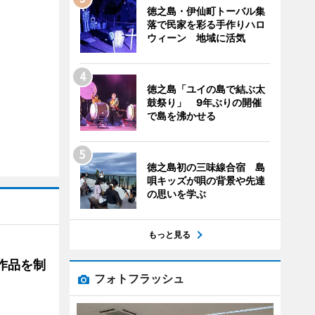
徳之島・伊仙町トーバル集
落で民家を彩る手作りハロ
ウィーン 地域に活気
徳之島「ユイの島で結ぶ太
鼓祭り」 9年ぶりの開催
で島を沸かせる
徳之島初の三味線合宿 島
唄キッズが唄の背景や先達
の思いを学ぶ
もっと見る
作品を制
フォトフラッシュ