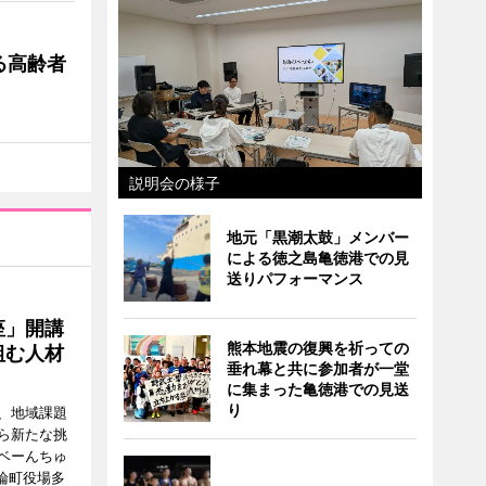
る高齢者
説明会の様子
地元「黒潮太鼓」メンバー
による徳之島亀徳港での見
送りパフォーマンス
座」開講
熊本地震の復興を祈っての
組む人材
垂れ幕と共に参加者が一堂
に集まった亀徳港での見送
り
、地域課題
ら新たな挑
ベーんちゅ
論町役場多