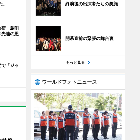
終演後の出演者たちの笑顔
た。
合宿 島唄
や先達の思
開幕直前の緊張の舞台裏
もっと見る
覚で「ジッ
」
ワールドフォトニュース