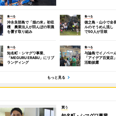
食べる
食べる
沖永良部島で「畑の米」初収
徳之島・山小で全長
穫 農業法人が田んぼの常識
ルのそうめん流し 
を覆す取り組み
で50人が舌鼓
食べる
食べる
知名町・シマグワ事業、
与論島でイノベー
「MEGURU ERABU」にリブ
「アイデア百貨店」
ランディング
活動披露
もっと見る
買う
知名町・シマグワ事業、