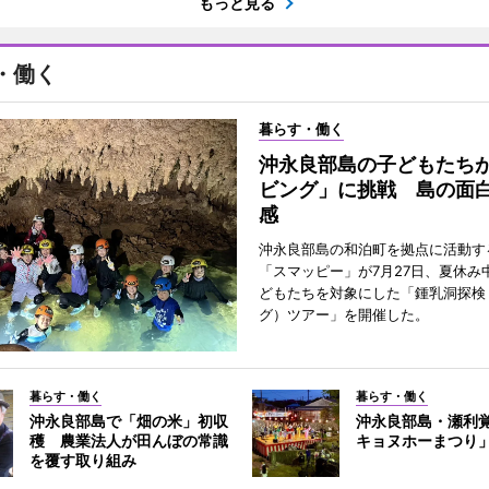
もっと見る
・働く
暮らす・働く
沖永良部島の子どもたち
ビング」に挑戦 島の面
感
沖永良部島の和泊町を拠点に活動す
「スマッピー」が7月27日、夏休み
どもたちを対象にした「鍾乳洞探検
グ）ツアー」を開催した。
暮らす・働く
暮らす・働く
沖永良部島で「畑の米」初収
沖永良部島・瀬利
穫 農業法人が田んぼの常識
キョヌホーまつり
を覆す取り組み