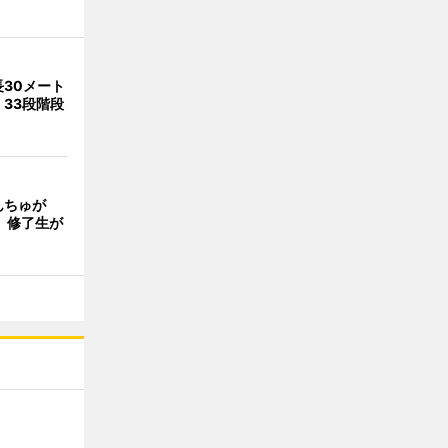
30メート
33段階段
んちゅが
 修了生が