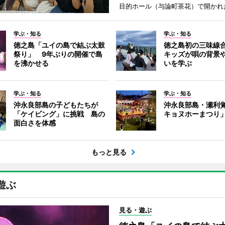
目的ホール（与論町茶花）で開かれ
学ぶ・知る
学ぶ・知る
徳之島「ユイの島で結ぶ太鼓
徳之島初の三味線
祭り」 9年ぶりの開催で島
キッズが唄の背景
を沸かせる
いを学ぶ
学ぶ・知る
学ぶ・知る
沖永良部島の子どもたちが
沖永良部島・瀬利
「ケイビング」に挑戦 島の
キョヌホーまつり
面白さを体感
もっと見る
遊ぶ
見る・遊ぶ