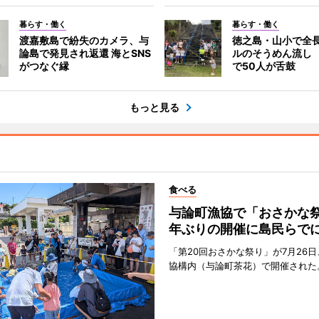
暮らす・働く
暮らす・働く
渡嘉敷島で紛失のカメラ、与
徳之島・山小で全長
論島で発見され返還 海とSNS
ルのそうめん流し 
がつなぐ縁
で50人が舌鼓
もっと見る
食べる
与論町漁協で「おさかな祭
年ぶりの開催に島民らで
「第20回おさかな祭り」が7月26
協構内（与論町茶花）で開催された