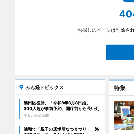
40
お探しのページは削除され
みん経トピックス
特集
墨田区役所、「令和8年8月8日婚」
300人超が事前予約、開庁前から長い列
すみだ経済新聞
浦和で「親子の居場所なつまつり」 浴