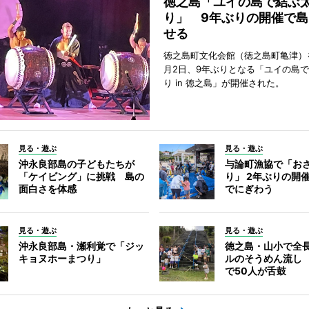
徳之島「ユイの島で結ぶ
り」 9年ぶりの開催で島
せる
徳之島町文化会館（徳之島町亀津）
月2日、9年ぶりとなる「ユイの島
り in 徳之島」が開催された。
見る・遊ぶ
見る・遊ぶ
沖永良部島の子どもたちが
与論町漁協で「お
「ケイビング」に挑戦 島の
り」 2年ぶりの開
面白さを体感
でにぎわう
見る・遊ぶ
見る・遊ぶ
沖永良部島・瀬利覚で「ジッ
徳之島・山小で全長
キョヌホーまつり」
ルのそうめん流し 
で50人が舌鼓