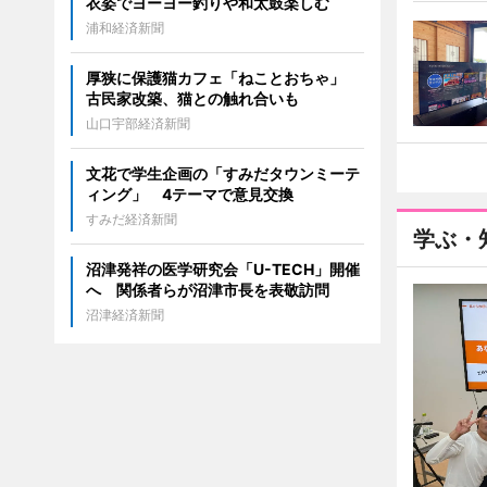
衣姿でヨーヨー釣りや和太鼓楽しむ
浦和経済新聞
厚狭に保護猫カフェ「ねことおちゃ」
古民家改築、猫との触れ合いも
山口宇部経済新聞
文花で学生企画の「すみだタウンミーテ
ィング」 4テーマで意見交換
すみだ経済新聞
学ぶ・
沼津発祥の医学研究会「U-TECH」開催
へ 関係者らが沼津市長を表敬訪問
沼津経済新聞