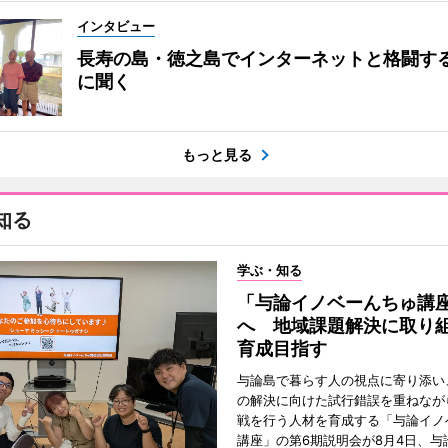
インタビュー
長寿の島・徳之島でインターネットと格闘す
に聞く
もっと見る
知る
学ぶ・知る
「与論イノベーんちゅ講
へ 地域課題解決に取り
育成目指す
与論島で暮らす人の視点に寄り添い
の解決に向けた試行錯誤を重ねなが
戦を行う人材を育成する「与論イノ
講座」の第6期説明会が8月4日、与