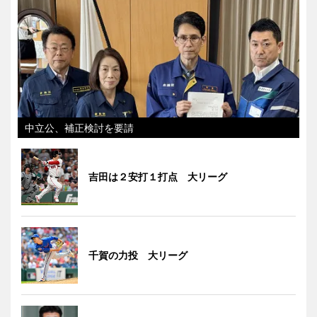
中立公、補正検討を要請
吉田は２安打１打点 大リーグ
千賀の力投 大リーグ