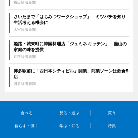
梅田経済新聞
さいたまで「はちみつワークショップ」 ミツバチを知り
生活考える機会に
大宮経済新聞
姫路・城東町に韓国料理店「ジュミネ キッチン」 釜山の
家庭の味を提供
姫路経済新聞
博多駅前に「西日本シティビル」開業、商業ゾーンは飲食5
店
博多経済新聞
食べる
見る・遊ぶ
買う
暮らす・働く
学ぶ・知る
特集