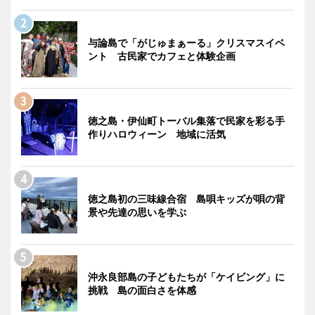
与論島で「がじゅまぁーる」クリスマスイベ
ント 古民家でカフェと体験企画
徳之島・伊仙町トーバル集落で民家を彩る手
作りハロウィーン 地域に活気
徳之島初の三味線合宿 島唄キッズが唄の背
景や先達の思いを学ぶ
沖永良部島の子どもたちが「ケイビング」に
挑戦 島の面白さを体感