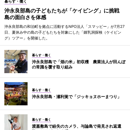
暮らす・働く
沖永良部島の子どもたちが「ケイビング」に挑戦
島の面白さを体感
沖永良部島の和泊町を拠点に活動するNPO法人「スマッピー」が7月27
日、夏休み中の島の子どもたちを対象にした「鍾乳洞探検（ケイビン
グ）ツアー」を開催した。
暮らす・働く
沖永良部島で「畑の米」初収穫 農業法人が田んぼ
の常識を覆す取り組み
暮らす・働く
沖永良部島・瀬利覚で「ジッキョヌホーまつり」
暮らす・働く
渡嘉敷島で紛失のカメラ、与論島で発見され返還