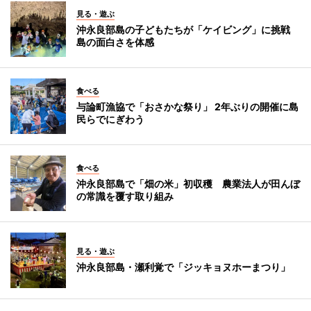
見る・遊ぶ
沖永良部島の子どもたちが「ケイビング」に挑戦
島の面白さを体感
食べる
与論町漁協で「おさかな祭り」 2年ぶりの開催に島
民らでにぎわう
食べる
沖永良部島で「畑の米」初収穫 農業法人が田んぼ
の常識を覆す取り組み
見る・遊ぶ
沖永良部島・瀬利覚で「ジッキョヌホーまつり」