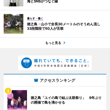
海とSNSがつなぐ縁
暮らす・働く
徳之島・山小で全長30メートルのそうめん流し
33段階段で50人が舌鼓
もっと見る
アクセスランキング
徳之島「ユイの島で結ぶ太鼓祭り」 9年ぶり
の開催で島を沸かせる