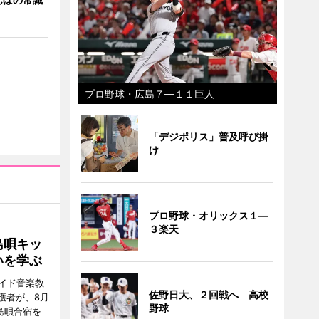
プロ野球・広島７―１１巨人
「デジポリス」普及呼び掛
け
プロ野球・オリックス１―
３楽天
島唄キッ
いを学ぶ
イド音楽教
佐野日大、２回戦へ 高校
護者が、8月
野球
島唄合宿を