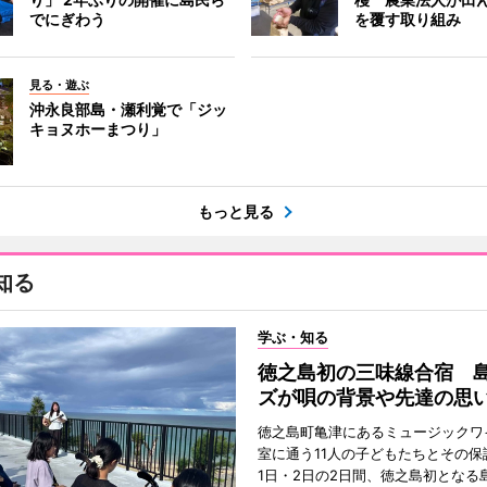
でにぎわう
を覆す取り組み
見る・遊ぶ
沖永良部島・瀬利覚で「ジッ
キョヌホーまつり」
もっと見る
知る
学ぶ・知る
徳之島初の三味線合宿 
ズが唄の背景や先達の思
徳之島町亀津にあるミュージックワ
室に通う11人の子どもたちとその保
1日・2日の2日間、徳之島初となる