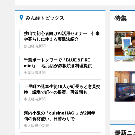
みん経トピックス
特集
狭山で初心者向けAI活用セミナー 仕事
や暮らしに使える実践法紹介
狭山経済新聞
千葉ポートタワーで「BLUE＆FIRE
mini」 地元店が鉄板焼き料理提供
千葉経済新聞
上里町の児童生徒16人が町長らと意見交
換 議場で町への提案、再質問も
本庄経済新聞
河内小阪の「cuisine HAGI」が2周年
旬の食材使い、日替わりで
東大阪経済新聞
最新ニ