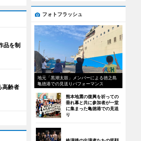
フォトフラッシュ
作品を制
地元「黒潮太鼓」メンバーによる徳之島
亀徳港での見送りパフォーマンス
る高齢者
熊本地震の復興を祈っての
垂れ幕と共に参加者が一堂
に集まった亀徳港での見送
り
終演後の出演者たちの笑顔