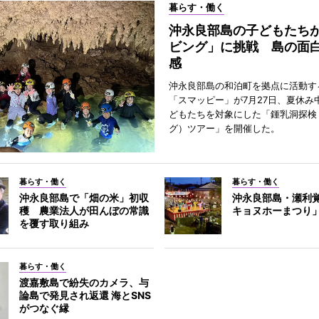
暮らす・働く
沖永良部島の子どもたち
ビング」に挑戦 島の面
感
沖永良部島の和泊町を拠点に活動す
「スマッピー」が7月27日、夏休み
どもたちを対象にした「鍾乳洞探検
グ）ツアー」を開催した。
暮らす・働く
暮らす・働く
沖永良部島で「畑の米」初収
沖永良部島・瀬利
穫 農業法人が田んぼの常識
キョヌホーまつり
を覆す取り組み
暮らす・働く
渡嘉敷島で紛失のカメラ、与
論島で発見され返還 海とSNS
がつなぐ縁