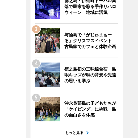
徳之島・伊仙町トーバル集
落で民家を彩る手作りハロ
ウィーン 地域に活気
与論島で「がじゅまぁー
る」クリスマスイベント
古民家でカフェと体験企画
徳之島初の三味線合宿 島
唄キッズが唄の背景や先達
の思いを学ぶ
沖永良部島の子どもたちが
「ケイビング」に挑戦 島
の面白さを体感
もっと見る