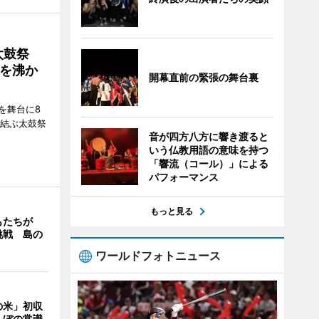
太鼓祭
を沸か
開幕直前の緊張の舞台裏
を舞台に8
で結ぶ太鼓祭
音が四方八方に響き渡ると
いう仏教用語の意味を持つ
「響流（コール）」による
パフォーマンス
もっと見る
もたちが
挑戦 島の
ワールドフォトニュース
の米」初収
んぼの常識