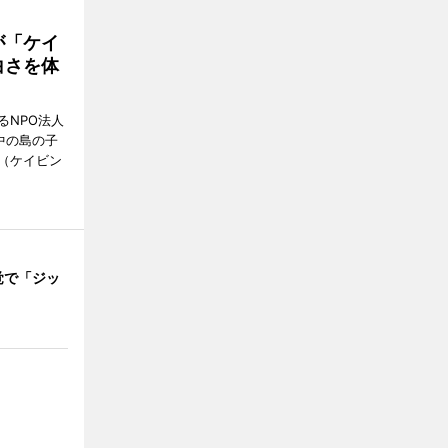
が「ケイ
白さを体
るNPO法人
中の島の子
（ケイビン
覚で「ジッ
」