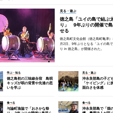
見る・遊ぶ
徳之島「ユイの島で結ぶ
り」 9年ぶりの開催で島
せる
徳之島町文化会館（徳之島町亀津）
月2日、9年ぶりとなる「ユイの島
り in 徳之島」が開催された。
学ぶ・知る
見る・遊ぶ
徳之島初の三味線合宿 島唄
沖永良部島の子ど
キッズが唄の背景や先達の思
「ケイビング」に
いを学ぶ
面白さを体感
食べる
食べる
与論町漁協で「おさかな祭
沖永良部島で「畑
り」 2年ぶりの開催に島民ら
穫 農業法人が田