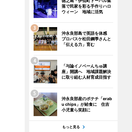
徳之島・伊仙町トーバル集
落で民家を彩る手作りハロ
ウィーン 地域に活気
沖永良部島で英語を体感
プロバスケ松田鋼季さんと
「伝える力」育む
「与論イノベーんちゅ講
座」開講へ 地域課題解決
に取り組む人材育成目指す
沖永良部産のポテチ「erab
u chips」が給食に 住吉
小児童ら笑顔に
もっと見る