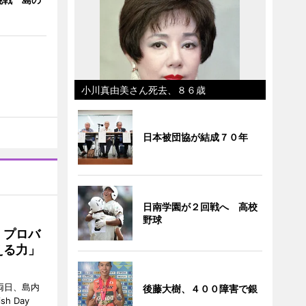
小川真由美さん死去、８６歳
日本被団協が結成７０年
日南学園が２回戦へ 高校
野球
 プロバ
える力」
両日、島内
後藤大樹、４００障害で銀
h Day