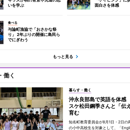
いを学ぶ
面白さを体感
食べる
与論町漁協で「おさかな祭
り」 2年ぶりの開催に島民ら
でにぎわう
もっと見る
・働く
暮らす・働く
沖永良部島で英語を体感
スケ松田鋼季さんと「伝
育む
知名町教育委員会が8月1日・2日の
の小中高校生を対象として、「Englis