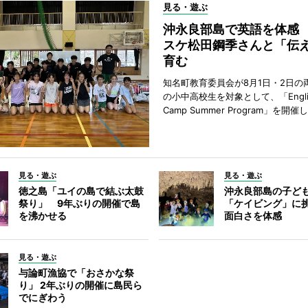
見る・遊ぶ
沖永良部島で英語を体感
スケ松田鋼季さんと「伝
育む
知名町教育委員会が8月1日・2日の
の小中高校生を対象として、「Englis
Camp Summer Program」を開催
見る・遊ぶ
見る・遊ぶ
徳之島「ユイの島で結ぶ太鼓
沖永良部島の子ど
祭り」 9年ぶりの開催で島
「ケイビング」に
を沸かせる
面白さを体感
見る・遊ぶ
与論町漁協で「おさかな祭
り」 2年ぶりの開催に島民ら
でにぎわう