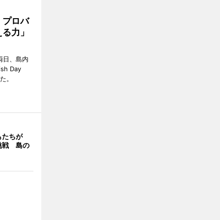
 プロバ
える力」
両日、島内
h Day
した。
もたちが
挑戦 島の