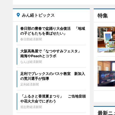
みん経トピックス
特集
春日部の豊春で盆踊り大会復活 「地域
の子どもたちを喜ばせたい」
春日部経済新聞
大阪高島屋で「なつやすみフェスタ」
南海やPeachとコラボ
なんば経済新聞
足利でブレックスのバスケ教室 新加入
の荒川選手が指導
足利経済新聞
「ふるさと香澄夏まつり」 ご当地音頭
や花火大会でにぎわう
習志野経済新聞
最新ニ