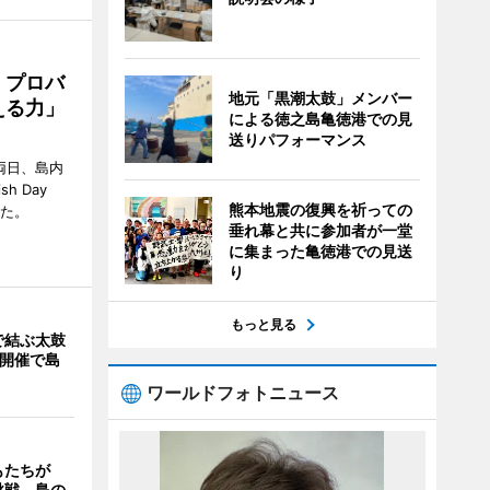
 プロバ
地元「黒潮太鼓」メンバー
える力」
による徳之島亀徳港での見
送りパフォーマンス
両日、島内
h Day
熊本地震の復興を祈っての
した。
垂れ幕と共に参加者が一堂
に集まった亀徳港での見送
り
もっと見る
で結ぶ太鼓
の開催で島
ワールドフォトニュース
もたちが
挑戦 島の