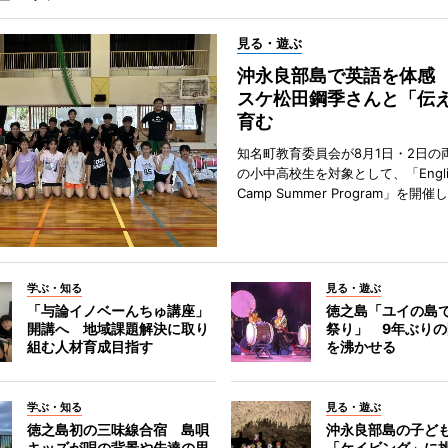
見る・遊ぶ
沖永良部島で英語を体感
スケ松田鋼季さんと「伝
育む
知名町教育委員会が8月1日・2日の
の小中高校生を対象として、「Englis
Camp Summer Program」を開催
学ぶ・知る
見る・遊ぶ
「与論イノベーんちゅ講座」
徳之島「ユイの島
開講へ 地域課題解決に取り
祭り」 9年ぶり
組む人材育成目指す
を沸かせる
学ぶ・知る
見る・遊ぶ
徳之島初の三味線合宿 島唄
沖永良部島の子ど
キッズが唄の背景や先達の思
「ケイビング」に