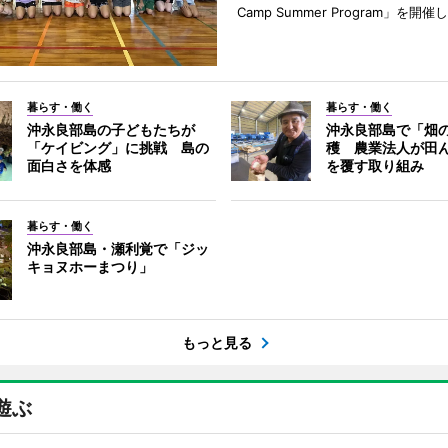
Camp Summer Program」を開催
暮らす・働く
暮らす・働く
沖永良部島の子どもたちが
沖永良部島で「畑
「ケイビング」に挑戦 島の
穫 農業法人が田
面白さを体感
を覆す取り組み
暮らす・働く
沖永良部島・瀬利覚で「ジッ
キョヌホーまつり」
もっと見る
遊ぶ