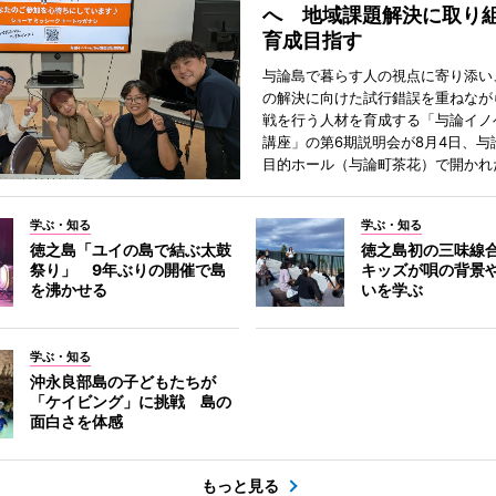
へ 地域課題解決に取り
育成目指す
与論島で暮らす人の視点に寄り添い
の解決に向けた試行錯誤を重ねなが
戦を行う人材を育成する「与論イノ
講座」の第6期説明会が8月4日、与
目的ホール（与論町茶花）で開かれ
学ぶ・知る
学ぶ・知る
徳之島「ユイの島で結ぶ太鼓
徳之島初の三味線
祭り」 9年ぶりの開催で島
キッズが唄の背景
を沸かせる
いを学ぶ
学ぶ・知る
沖永良部島の子どもたちが
「ケイビング」に挑戦 島の
面白さを体感
もっと見る