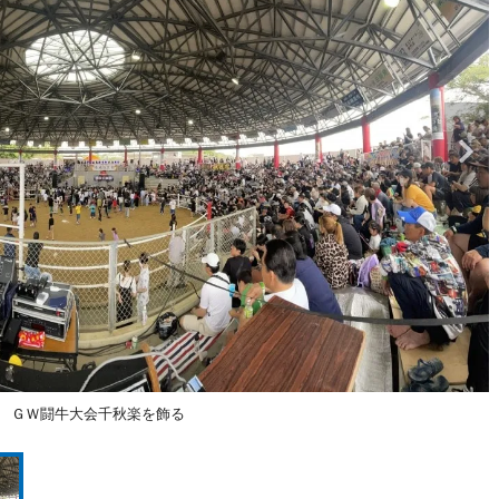
」 ＧＷ闘牛大会千秋楽を飾る