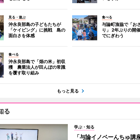
見る・遊ぶ
食べる
沖永良部島の子どもたちが
与論町漁協で「お
「ケイビング」に挑戦 島の
り」 2年ぶりの開
面白さを体感
でにぎわう
食べる
沖永良部島で「畑の米」初収
穫 農業法人が田んぼの常識
を覆す取り組み
もっと見る
知る
学ぶ・知る
「与論イノベーんちゅ講