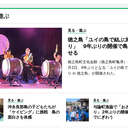
遊ぶ
見る・遊ぶ
徳之島「ユイの島で結ぶ
り」 9年ぶりの開催で島
せる
徳之島町文化会館（徳之島町亀津）
月2日、9年ぶりとなる「ユイの島
り in 徳之島」が開催された。
見る・遊ぶ
見る・遊ぶ
沖永良部島の子どもたちが
与論町漁協で「お
「ケイビング」に挑戦 島の
り」 2年ぶりの開
面白さを体感
でにぎわう