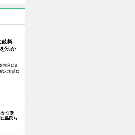
太鼓祭
を沸か
を舞台に8
で結ぶ太鼓祭
さかな祭
催に島民ら