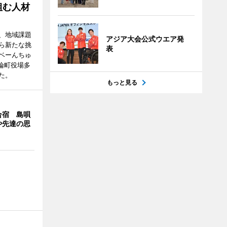
組む人材
、地域課題
アジア大会公式ウエア発
ら新たな挑
表
ベーんちゅ
論町役場多
た。
もっと見る
合宿 島唄
や先達の思