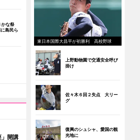
さかな祭
催に島民ら
東日本国際大昌平が初勝利 高校野球
上野動物園で交通安全呼び
掛け
佐々木６回２失点 大リー
グ
復興のシュシャ、愛国の観
光地に
座」開講