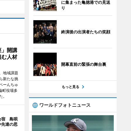
に集まった亀徳港での見送
り
終演後の出演者たちの笑顔
座」開講
組む人材
開幕直前の緊張の舞台裏
、地域課題
ら新たな挑
ベーんちゅ
もっと見る
論町役場多
た。
ワールドフォトニュース
合宿 島唄
や先達の思