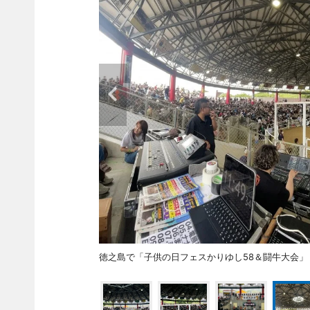
徳之島で「子供の日フェスかりゆし58＆闘牛大会