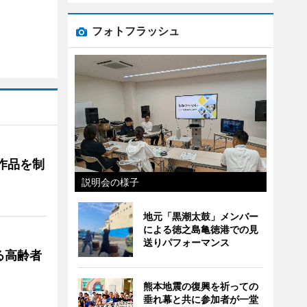
フォトフラッシュ
作品を制
説明会の様子
地元「黒潮太鼓」メンバー
による徳之島亀徳港での見
送りパフォーマンス
る高齢者
熊本地震の復興を祈っての
垂れ幕と共に参加者が一堂