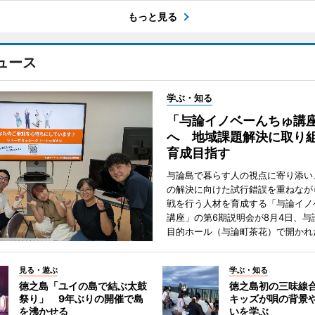
もっと見る
ュース
学ぶ・知る
「与論イノベーんちゅ講
へ 地域課題解決に取り
育成目指す
与論島で暮らす人の視点に寄り添い
の解決に向けた試行錯誤を重ねなが
戦を行う人材を育成する「与論イノ
講座」の第6期説明会が8月4日、与
目的ホール（与論町茶花）で開かれ
見る・遊ぶ
学ぶ・知る
徳之島「ユイの島で結ぶ太鼓
徳之島初の三味線
祭り」 9年ぶりの開催で島
キッズが唄の背景
を沸かせる
いを学ぶ