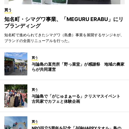
買う
知名町・シマグワ事業、「MEGURU ERABU」にリ
ブランディング
知名町で進められてきたシマグワ（島桑）事業を展開するサンジキが、
ブランドの全面リニューアルを行った。
買う
与論島の直売所「野っ菜堂」が感謝祭 地域の農家
らが共同運営
買う
与論島で「がじゅまぁーる」クリスマスイベント
古民家でカフェと体験企画
買う
NPO設立5周年を記念「与論HAPPYタオル」島の