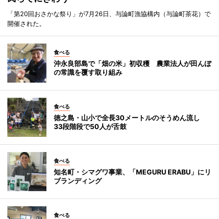
「第20回おさかな祭り」が7月26日、与論町漁協構内（与論町茶花）で
開催された。
食べる
沖永良部島で「畑の米」初収穫 農業法人が田んぼ
の常識を覆す取り組み
食べる
徳之島・山小で全長30メートルのそうめん流し
33段階段で50人が舌鼓
食べる
知名町・シマグワ事業、「MEGURU ERABU」にリ
ブランディング
食べる