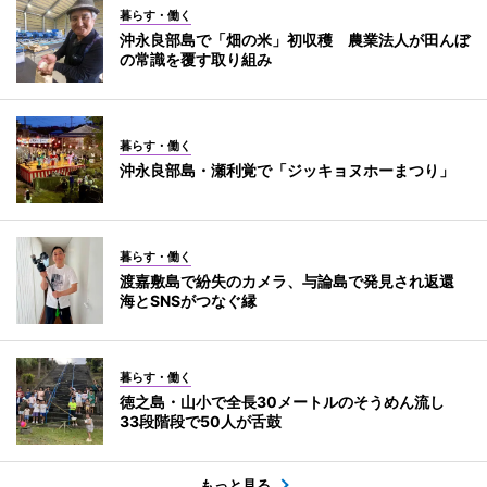
暮らす・働く
沖永良部島で「畑の米」初収穫 農業法人が田んぼ
の常識を覆す取り組み
暮らす・働く
沖永良部島・瀬利覚で「ジッキョヌホーまつり」
暮らす・働く
渡嘉敷島で紛失のカメラ、与論島で発見され返還
海とSNSがつなぐ縁
暮らす・働く
徳之島・山小で全長30メートルのそうめん流し
33段階段で50人が舌鼓
もっと見る