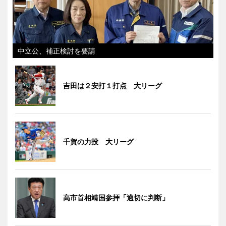
中立公、補正検討を要請
吉田は２安打１打点 大リーグ
千賀の力投 大リーグ
高市首相靖国参拝「適切に判断」