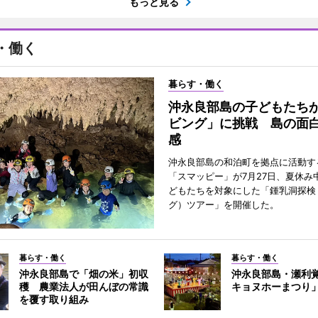
もっと見る
・働く
暮らす・働く
沖永良部島の子どもたち
ビング」に挑戦 島の面
感
沖永良部島の和泊町を拠点に活動す
「スマッピー」が7月27日、夏休み
どもたちを対象にした「鍾乳洞探検
グ）ツアー」を開催した。
暮らす・働く
暮らす・働く
沖永良部島で「畑の米」初収
沖永良部島・瀬利
穫 農業法人が田んぼの常識
キョヌホーまつり
を覆す取り組み