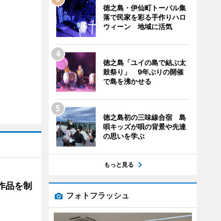
徳之島・伊仙町トーバル集
落で民家を彩る手作りハロ
ウィーン 地域に活気
徳之島「ユイの島で結ぶ太
鼓祭り」 9年ぶりの開催
で島を沸かせる
徳之島初の三味線合宿 島
唄キッズが唄の背景や先達
の思いを学ぶ
もっと見る
作品を制
フォトフラッシュ