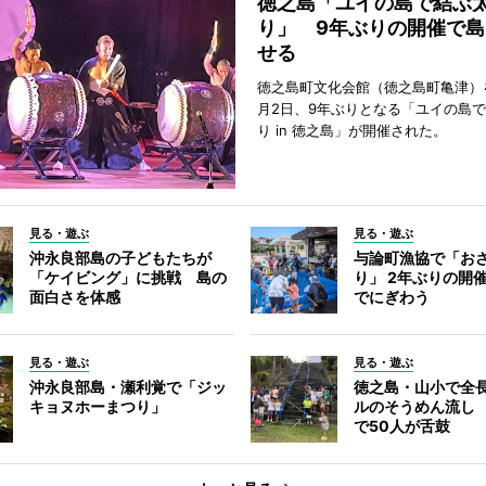
徳之島「ユイの島で結ぶ
り」 9年ぶりの開催で島
せる
徳之島町文化会館（徳之島町亀津）
月2日、9年ぶりとなる「ユイの島
り in 徳之島」が開催された。
見る・遊ぶ
見る・遊ぶ
沖永良部島の子どもたちが
与論町漁協で「お
「ケイビング」に挑戦 島の
り」 2年ぶりの開
面白さを体感
でにぎわう
見る・遊ぶ
見る・遊ぶ
沖永良部島・瀬利覚で「ジッ
徳之島・山小で全長
キョヌホーまつり」
ルのそうめん流し 
で50人が舌鼓