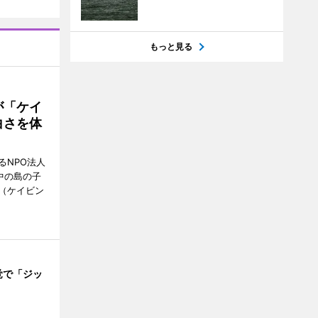
もっと見る
が「ケイ
白さを体
るNPO法人
中の島の子
（ケイビン
覚で「ジッ
」