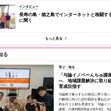
インタビュー
長寿の島・徳之島でインターネットと格闘す
に聞く
もっと見る
知る
学ぶ・知る
「与論イノベーんちゅ講
へ 地域課題解決に取り
育成目指す
与論島で暮らす人の視点に寄り添い
の解決に向けた試行錯誤を重ねなが
戦を行う人材を育成する「与論イノ
講座」の第6期説明会が8月4日、与