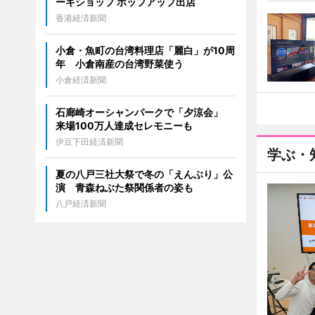
ーキショップ ポップアップ出店
香港経済新聞
小倉・魚町の台湾料理店「麗白」が10周
年 小倉南産の台湾野菜使う
小倉経済新聞
石廊崎オーシャンパークで「夕涼会」
来場100万人達成セレモニーも
伊豆下田経済新聞
学ぶ・
夏の八戸三社大祭で冬の「えんぶり」公
演 青森ねぶた祭関係者の姿も
八戸経済新聞