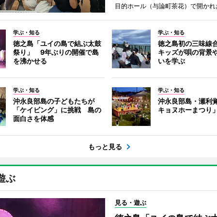
目的ホール（与論町茶花）で開かれ
学ぶ・知る
学ぶ・知る
徳之島「ユイの島で結ぶ太鼓
徳之島初の三味線
祭り」 9年ぶりの開催で島
キッズが唄の背景
を沸かせる
いを学ぶ
学ぶ・知る
学ぶ・知る
沖永良部島の子どもたちが
沖永良部島・瀬利
「ケイビング」に挑戦 島の
キョヌホーまつり
面白さを体感
もっと見る
遊ぶ
見る・遊ぶ