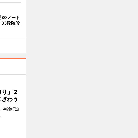
30メート
33段階段
り」 2
にぎわう
日、与論町漁
。