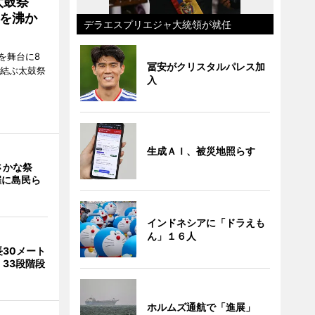
太鼓祭
を沸か
デラエスプリエジャ大統領が就任
を舞台に8
冨安がクリスタルパレス加
で結ぶ太鼓祭
入
生成ＡＩ、被災地照らす
さかな祭
催に島民ら
インドネシアに「ドラえも
ん」１６人
30メート
33段階段
ホルムズ通航で「進展」