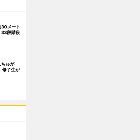
30メート
33段階段
んちゅが
 修了生が