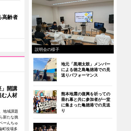
る高齢者
説明会の様子
地元「黒潮太鼓」メンバー
による徳之島亀徳港での見
送りパフォーマンス
座」開講
熊本地震の復興を祈っての
組む人材
垂れ幕と共に参加者が一堂
に集まった亀徳港での見送
り
、地域課題
ら新たな挑
ベーんちゅ
論町役場多