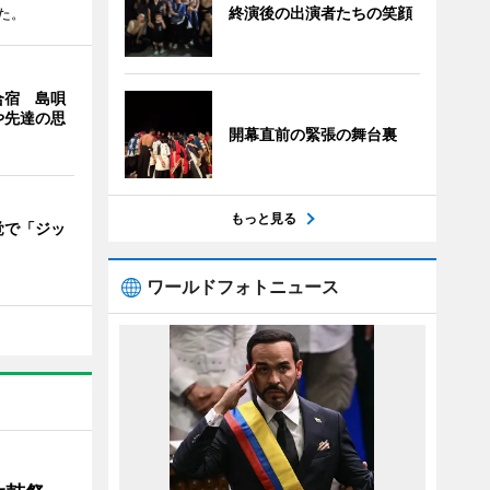
終演後の出演者たちの笑顔
た。
合宿 島唄
や先達の思
開幕直前の緊張の舞台裏
もっと見る
覚で「ジッ
」
ワールドフォトニュース