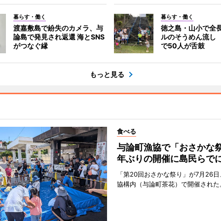
暮らす・働く
暮らす・働く
渡嘉敷島で紛失のカメラ、与
徳之島・山小で全長
論島で発見され返還 海とSNS
ルのそうめん流し 
がつなぐ縁
で50人が舌鼓
もっと見る
食べる
与論町漁協で「おさかな祭
年ぶりの開催に島民らで
「第20回おさかな祭り」が7月26
協構内（与論町茶花）で開催された