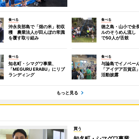
食べる
食べる
沖永良部島で「畑の米」初収
徳之島・山小で全長
穫 農業法人が田んぼの常識
ルのそうめん流し 
を覆す取り組み
で50人が舌鼓
食べる
食べる
知名町・シマグワ事業、
与論島でイノベー
「MEGURU ERABU」にリブ
「アイデア百貨店」
ランディング
活動披露
もっと見る
買う
知名町・シマグワ事業、