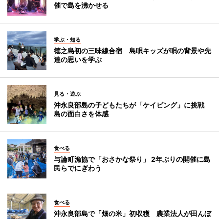
催で島を沸かせる
学ぶ・知る
徳之島初の三味線合宿 島唄キッズが唄の背景や先
達の思いを学ぶ
見る・遊ぶ
沖永良部島の子どもたちが「ケイビング」に挑戦
島の面白さを体感
食べる
与論町漁協で「おさかな祭り」 2年ぶりの開催に島
民らでにぎわう
食べる
沖永良部島で「畑の米」初収穫 農業法人が田んぼ