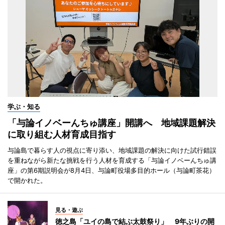
学ぶ・知る
「与論イノベーんちゅ講座」開講へ 地域課題解決
に取り組む人材育成目指す
与論島で暮らす人の視点に寄り添い、地域課題の解決に向けた試行錯誤
を重ねながら新たな挑戦を行う人材を育成する「与論イノベーんちゅ講
座」の第6期説明会が8月4日、与論町役場多目的ホール（与論町茶花）
で開かれた。
見る・遊ぶ
徳之島「ユイの島で結ぶ太鼓祭り」 9年ぶりの開