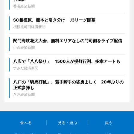
香港経済新聞
SC相模原、熊本と引き分け J3リーグ開幕
相模原町田経済新聞
関門海峡花火大会、無料エリアなしの門司側をライブ配信
小倉経済新聞
八広で「八八祭り」 1500人が提灯行列、多幸アートも
すみだ経済新聞
八戸の「騎馬打毬」、若手騎手の姿勇ましく 20年ぶりの
正式参拝も
八戸経済新聞
食べる
見る・遊ぶ
買う