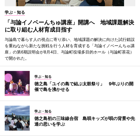
学ぶ・知る
「与論イノベーんちゅ講座」開講へ 地域課題解決
に取り組む人材育成目指す
与論島で暮らす人の視点に寄り添い、地域課題の解決に向けた試行錯誤
を重ねながら新たな挑戦を行う人材を育成する「与論イノベーんちゅ講
座」の第6期説明会が8月4日、与論町役場多目的ホール（与論町茶花）
で開かれた。
学ぶ・知る
徳之島「ユイの島で結ぶ太鼓祭り」 9年ぶりの開
催で島を沸かせる
学ぶ・知る
徳之島初の三味線合宿 島唄キッズが唄の背景や先
達の思いを学ぶ