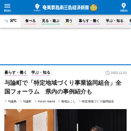
30°C
食べる
見る・遊ぶ
買う
暮らす・働く
学ぶ・知る
暮らす・働く
学ぶ・知る
2023.12.01
与論町で「特定地域づくり事業協同組合」全
国フォーラム 県内の事例紹介も
与論島
与論町
Yoron Island
地域おこし
特定地域づくり協同組合