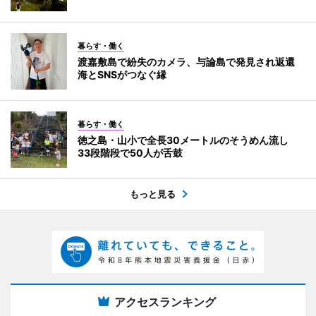
暮らす・働く
渡嘉敷島で紛失のカメラ、与論島で発見され返還
海とSNSがつなぐ縁
暮らす・働く
徳之島・山小で全長30メートルのそうめん流し
33段階段で50人が舌鼓
もっと見る
アクセスランキング