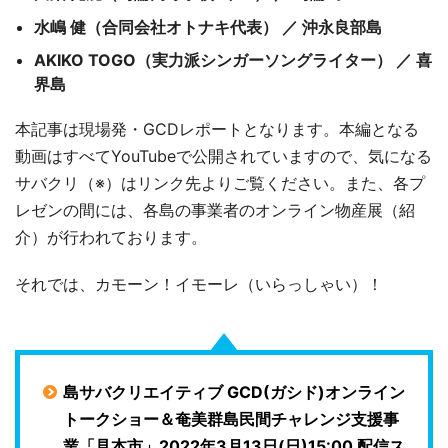
水嶋 健（合同会社オトナキ代表） ／ 沖永良部島
AKIKO TOGO（実力派シンガーソングライター） ／ 喜
界島
本記事は現場発・GCDレポートとなります。本編となる
動画はすべてYouTubeで公開されていますので、気になる
サバクリ（※）はリンク先よりご覧ください。また、各プ
レゼンの間には、各島の事業者のオンライン物産展（紹
介）が行われております。
それでは、カモーン！イモーレ（いらっしゃい）！
島サバクリエイティブ GCD(ガシド)オンライン
トークショー＆奄美群島民間チャレンジ支援事
業「見本市」2022年3月13日(日)15:00 配信ス