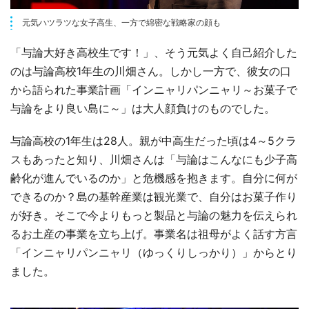
元気ハツラツな女子高生、一方で綿密な戦略家の顔も
「与論大好き高校生です！」、そう元気よく自己紹介した
のは与論高校1年生の川畑さん。しかし一方で、彼女の口
から語られた事業計画「インニャリパンニャリ～お菓子で
与論をより良い島に～」は大人顔負けのものでした。
与論高校の1年生は28人。親が中高生だった頃は4～5クラ
スもあったと知り、川畑さんは「与論はこんなにも少子高
齢化が進んでいるのか」と危機感を抱きます。自分に何が
できるのか？島の基幹産業は観光業で、自分はお菓子作り
が好き。そこで今よりもっと製品と与論の魅力を伝えられ
るお土産の事業を立ち上げ。事業名は祖母がよく話す方言
「インニャリパンニャリ（ゆっくりしっかり）」からとり
ました。