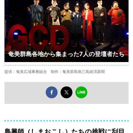
奄美群島各地から集まった7人の登壇者たち
提供：奄美広域事務組合 制作：奄美群島南三島経済新聞
島興師（しまおこし）たちの挑戦に刮目