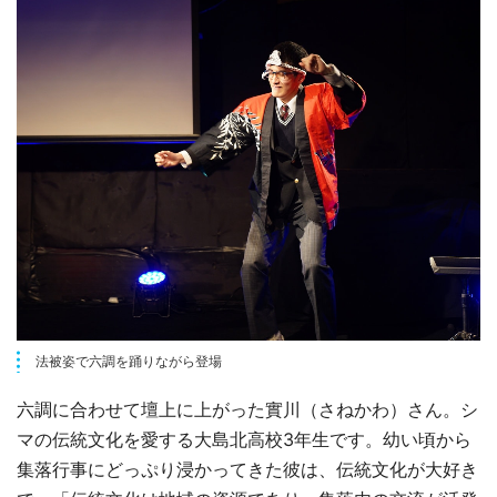
法被姿で六調を踊りながら登場
六調に合わせて壇上に上がった實川（さねかわ）さん。シ
マの伝統文化を愛する大島北高校3年生です。幼い頃から
集落行事にどっぷり浸かってきた彼は、伝統文化が大好き