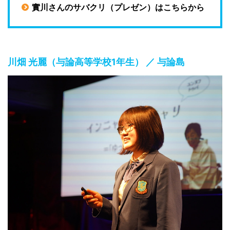
實川さんのサバクリ（プレゼン）はこちらから
川畑 光麗（与論高等学校1年生） ／ 与論島