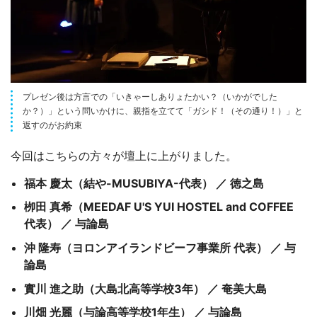
プレゼン後は方言での「いきゃーしありょたかい？（いかがでした
か？）」という問いかけに、親指を立てて「ガシド！（その通り！）」と
返すのがお約束
今回はこちらの方々が壇上に上がりました。
福本 慶太（結や-MUSUBIYA-代表） ／ 徳之島
栁田 真希（MEEDAF U'S YUI HOSTEL and COFFEE
代表） ／ 与論島
沖 隆寿（ヨロンアイランドビーフ事業所 代表） ／ 与
論島
實川 進之助（大島北高等学校3年） ／ 奄美大島
川畑 光麗（与論高等学校1年生） ／ 与論島