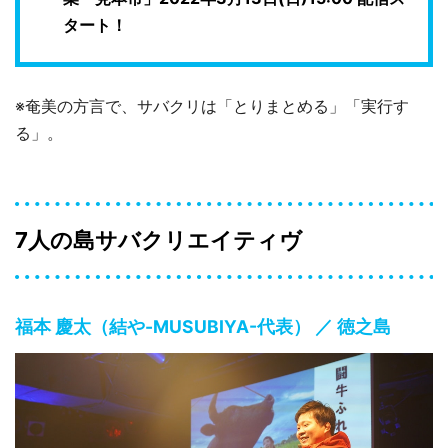
タート！
※奄美の方言で、サバクリは「とりまとめる」「実行す
る」。
7人の島サバクリエイティヴ
福本 慶太（結や-MUSUBIYA-代表） ／ 徳之島