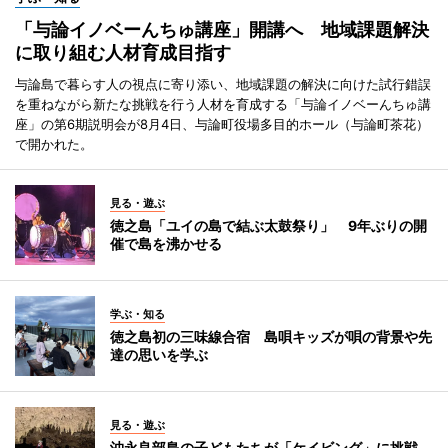
「与論イノベーんちゅ講座」開講へ 地域課題解決
に取り組む人材育成目指す
与論島で暮らす人の視点に寄り添い、地域課題の解決に向けた試行錯誤
を重ねながら新たな挑戦を行う人材を育成する「与論イノベーんちゅ講
座」の第6期説明会が8月4日、与論町役場多目的ホール（与論町茶花）
で開かれた。
見る・遊ぶ
徳之島「ユイの島で結ぶ太鼓祭り」 9年ぶりの開
催で島を沸かせる
学ぶ・知る
徳之島初の三味線合宿 島唄キッズが唄の背景や先
達の思いを学ぶ
見る・遊ぶ
沖永良部島の子どもたちが「ケイビング」に挑戦