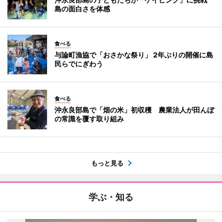
島の面白さを体感
食べる
与論町漁協で「おさかな祭り」 2年ぶりの開催に島
民らでにぎわう
食べる
沖永良部島で「畑の米」初収穫 農業法人が田んぼ
の常識を覆す取り組み
もっと見る
学ぶ・知る