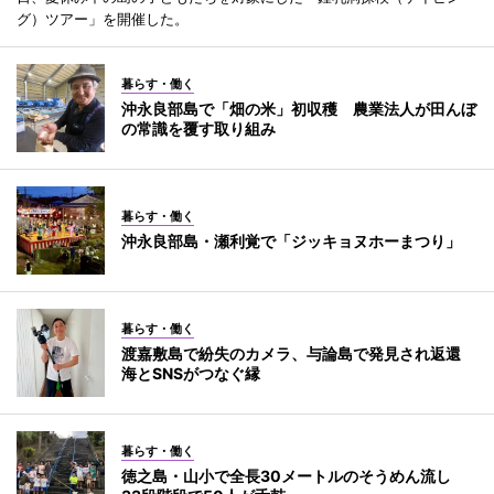
グ）ツアー」を開催した。
暮らす・働く
沖永良部島で「畑の米」初収穫 農業法人が田んぼ
の常識を覆す取り組み
暮らす・働く
沖永良部島・瀬利覚で「ジッキョヌホーまつり」
暮らす・働く
渡嘉敷島で紛失のカメラ、与論島で発見され返還
海とSNSがつなぐ縁
暮らす・働く
徳之島・山小で全長30メートルのそうめん流し