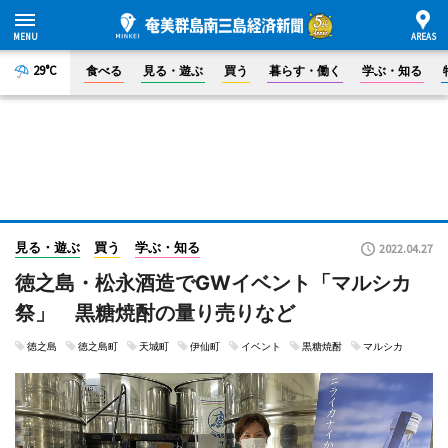
29°C
食べる
見る・遊ぶ
買う
暮らす・働く
学ぶ・知る
見る・遊ぶ
買う
学ぶ・知る
2022.04.27
徳之島・松永酒造でGWイベント「マルシカ
祭」 黒糖焼酎の量り売りなど
徳之島
徳之島町
天城町
伊仙町
イベント
黒糖焼酎
マルシカ