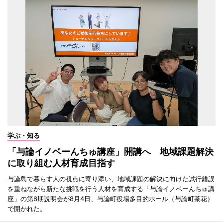
学ぶ・知る
「与論イノベーんちゅ講座」開講へ 地域課題解決
に取り組む人材育成目指す
与論島で暮らす人の視点に寄り添い、地域課題の解決に向けた試行錯誤
を重ねながら新たな挑戦を行う人材を育成する「与論イノベーんちゅ講
座」の第6期説明会が8月4日、与論町役場多目的ホール（与論町茶花）
で開かれた。