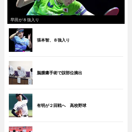
早田が８強入り
張本智、８強入り
脳腫瘍手術で誤部位摘出
有明が２回戦へ 高校野球