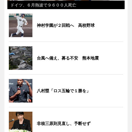
ドイツ、６月熱波で９６００人死亡
神村学園が２回戦へ 高校野球
台風へ備え、募る不安 熊本地震
八村塁「ロス五輪で１勝を」
非核三原則見直し、予断せず