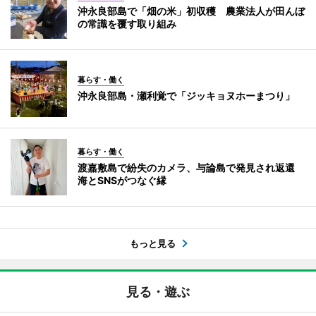
沖永良部島で「畑の米」初収穫 農業法人が田んぼ
の常識を覆す取り組み
暮らす・働く
沖永良部島・瀬利覚で「ジッキョヌホーまつり」
暮らす・働く
渡嘉敷島で紛失のカメラ、与論島で発見され返還
海とSNSがつなぐ縁
もっと見る
見る・遊ぶ