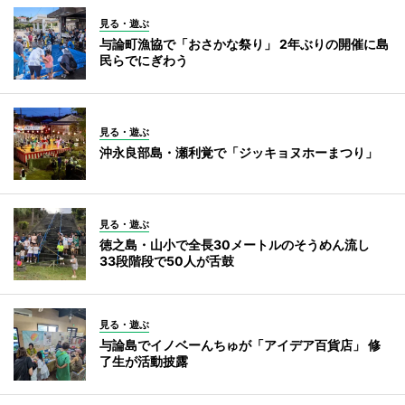
見る・遊ぶ
与論町漁協で「おさかな祭り」 2年ぶりの開催に島
民らでにぎわう
見る・遊ぶ
沖永良部島・瀬利覚で「ジッキョヌホーまつり」
見る・遊ぶ
徳之島・山小で全長30メートルのそうめん流し
33段階段で50人が舌鼓
見る・遊ぶ
与論島でイノベーんちゅが「アイデア百貨店」 修
了生が活動披露