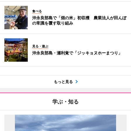
食べる
沖永良部島で「畑の米」初収穫 農業法人が田んぼ
の常識を覆す取り組み
見る・遊ぶ
沖永良部島・瀬利覚で「ジッキョヌホーまつり」
もっと見る
学ぶ・知る