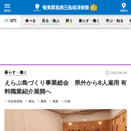
32°C
食べる
見る・遊ぶ
買う
暮らす・働く
学ぶ・知る
暮らす・働く
2022.06.06
えらぶ島づくり事業総会 県外から8人雇用 有
料職業紹介展開へ
沖永良部島
移住
農業
商業
行政