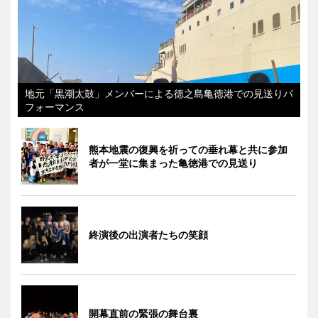
地元「黒潮太鼓」メンバーによる徳之島亀徳港での見送りパ
フォーマンス
熊本地震の復興を祈っての垂れ幕と共に参加
者が一堂に集まった亀徳港での見送り
終演後の出演者たちの笑顔
開幕直前の緊張の舞台裏