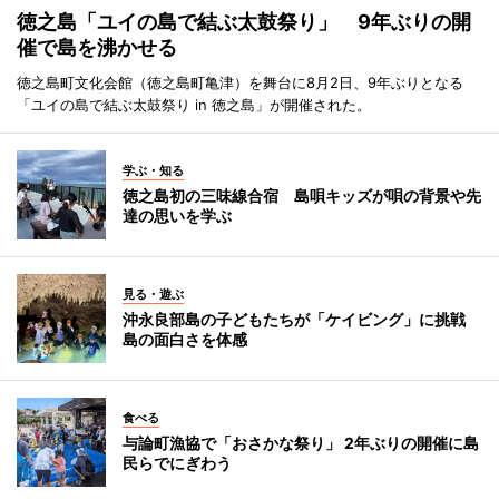
徳之島「ユイの島で結ぶ太鼓祭り」 9年ぶりの開
催で島を沸かせる
徳之島町文化会館（徳之島町亀津）を舞台に8月2日、9年ぶりとなる
「ユイの島で結ぶ太鼓祭り in 徳之島」が開催された。
学ぶ・知る
徳之島初の三味線合宿 島唄キッズが唄の背景や先
達の思いを学ぶ
見る・遊ぶ
沖永良部島の子どもたちが「ケイビング」に挑戦
島の面白さを体感
食べる
与論町漁協で「おさかな祭り」 2年ぶりの開催に島
民らでにぎわう